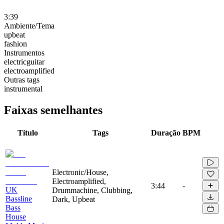
3:39
Ambiente/Tema
upbeat
fashion
Instrumentos
electricguitar
electroamplified
Outras tags
instrumental
Faixas semelhantes
Título
Tags
Duração
BPM
Electronic/House,
Electroamplified,
3:44
-
UK
Drummachine, Clubbing,
Bassline
Dark, Upbeat
Bass
House