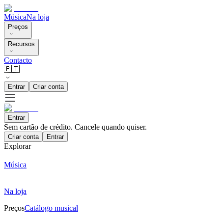
Música
Na loja
Preços
Recursos
Contacto
🇵🇹
Entrar
Criar conta
Entrar
Sem cartão de crédito. Cancele quando quiser.
Criar conta
Entrar
Explorar
Música
Na loja
Preços
Catálogo musical