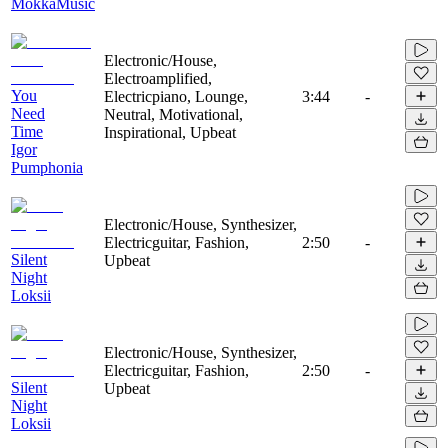
MokkaMusic
Electronic/House,
Electroamplified,
You
Electricpiano, Lounge,
3:44
-
Need
Neutral, Motivational,
Time
Inspirational, Upbeat
Igor
Pumphonia
Electronic/House, Synthesizer,
Electricguitar, Fashion,
2:50
-
Silent
Upbeat
Night
Loksii
Electronic/House, Synthesizer,
Electricguitar, Fashion,
2:50
-
Silent
Upbeat
Night
Loksii