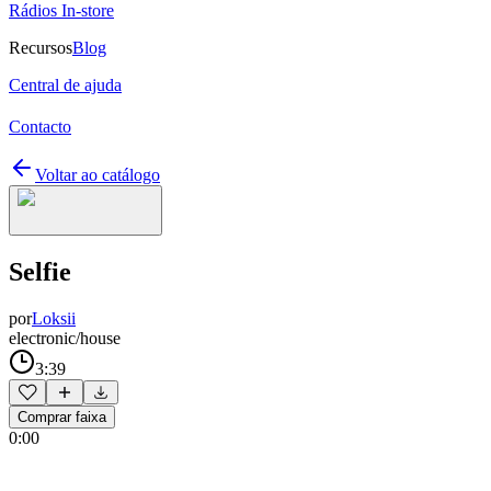
Rádios In-store
Recursos
Blog
Central de ajuda
Contacto
Voltar ao catálogo
Selfie
por
Loksii
electronic/house
3:39
Comprar faixa
0:00