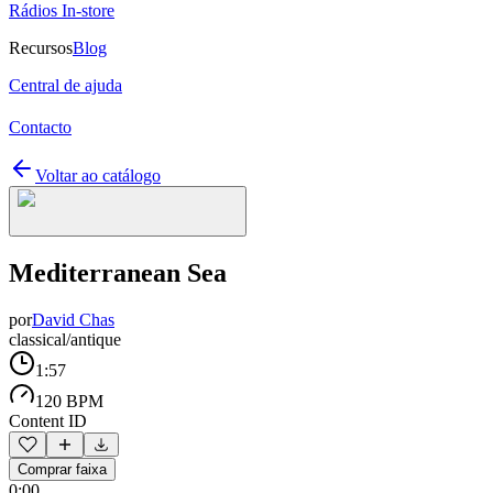
Rádios In-store
Recursos
Blog
Central de ajuda
Contacto
Voltar ao catálogo
Mediterranean Sea
por
David Chas
classical/antique
1:57
120 BPM
Content ID
Comprar faixa
0:00