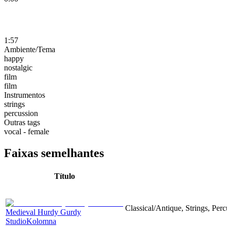
1:57
Ambiente/Tema
happy
nostalgic
film
film
Instrumentos
strings
percussion
Outras tags
vocal - female
Faixas semelhantes
Título
Classical/Antique, Strings, Per
Medieval Hurdy Gurdy
StudioKolomna