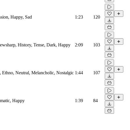
ssion, Happy, Sad
1:23
120
 Jewsharp, History, Tense, Dark, Happy
2:09
103
e, Ethno, Neutral, Melancholic, Nostalgic
1:44
107
nematic, Happy
1:39
84