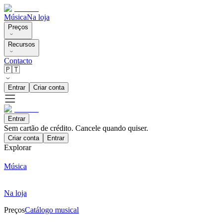
Música
Na loja
Preços
Recursos
Contacto
🇵🇹
Entrar
Criar conta
Entrar
Sem cartão de crédito. Cancele quando quiser.
Criar conta
Entrar
Explorar
Música
Na loja
Preços
Catálogo musical