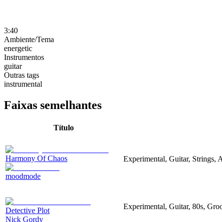
3:40
Ambiente/Tema
energetic
Instrumentos
guitar
Outras tags
instrumental
Faixas semelhantes
Título
Harmony Of Chaos
Experimental, Guitar, Strings, A
moodmode
Experimental, Guitar, 80s, Gro
Detective Plot
Nick Gordy