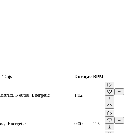
Tags
Duração
BPM
bstract, Neutral, Energetic
1:02
-
ovy, Energetic
0:00
115