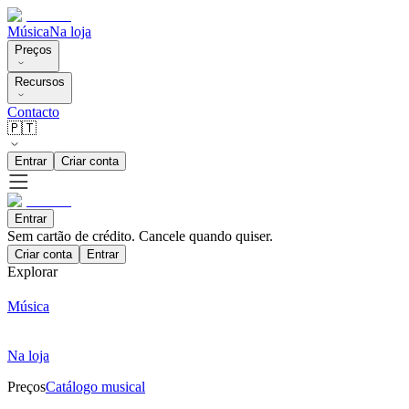
Música
Na loja
Preços
Recursos
Contacto
🇵🇹
Entrar
Criar conta
Entrar
Sem cartão de crédito. Cancele quando quiser.
Criar conta
Entrar
Explorar
Música
Na loja
Preços
Catálogo musical