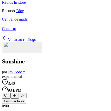
Rádios In-store
Recursos
Blog
Central de ajuda
Contacto
Voltar ao catálogo
Sunshine
por
Jimi Sobara
experimental
3:40
93 BPM
Comprar faixa
0:00