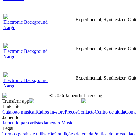
Experimental, Synthesizer, Gui
Electronic Background
Nargo
Experimental, Synthesizer, Gui
Electronic Background
Nargo
Experimental, Synthesizer, Gui
Electronic Background
Nargo
©
2026
Jamendo Licensing
Transferir app
Links úteis
Catálogo musical
Rádios In-store
Preços
Contacto
Centro de ajuda
Conta
Jamendo
Jamendo para artistas
Jamendo Music
Legal
Termos gerais de utilização
Condições de venda
Política de privacidad