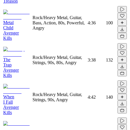
Treason
Rock/Heavy Metal, Guitar,
Metal
Bass, Action, 80s, Powerful,
4:36
100
Child
Angry
Avenger
Kills
Rock/Heavy Metal, Guitar,
The
3:38
132
Strings, 90s, 80s, Angry
Trap
Avenger
Kills
Rock/Heavy Metal, Guitar,
When
4:42
140
Strings, 90s, Angry
I Fall
Avenger
Kills