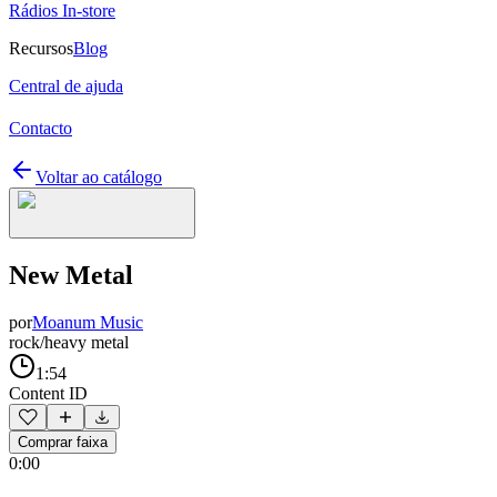
Rádios In-store
Recursos
Blog
Central de ajuda
Contacto
Voltar ao catálogo
New Metal
por
Moanum Music
rock/heavy metal
1:54
Content ID
Comprar faixa
0:00