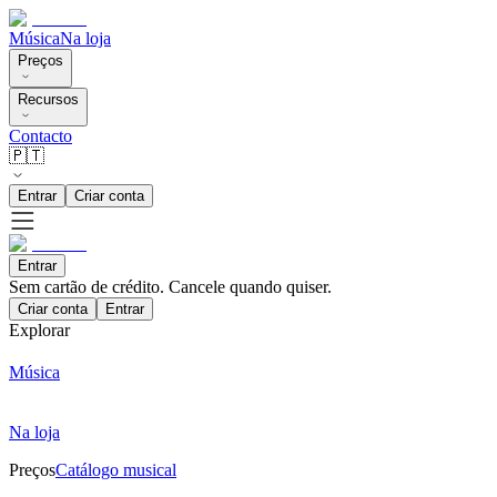
Música
Na loja
Preços
Recursos
Contacto
🇵🇹
Entrar
Criar conta
Entrar
Sem cartão de crédito. Cancele quando quiser.
Criar conta
Entrar
Explorar
Música
Na loja
Preços
Catálogo musical