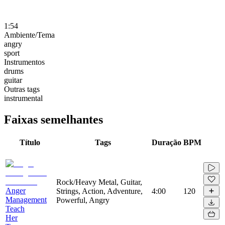
1:54
Ambiente/Tema
angry
sport
Instrumentos
drums
guitar
Outras tags
instrumental
Faixas semelhantes
Título
Tags
Duração
BPM
Rock/Heavy Metal, Guitar,
Anger
Strings, Action, Adventure,
4:00
120
Management
Powerful, Angry
Teach
Her