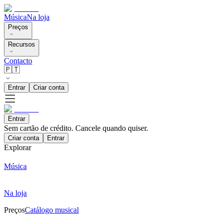
Música
Na loja
Preços
Recursos
Contacto
🇵🇹
Entrar
Criar conta
Entrar
Sem cartão de crédito. Cancele quando quiser.
Criar conta
Entrar
Explorar
Música
Na loja
Preços
Catálogo musical