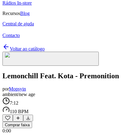
Rádios In-store
Recursos
Blog
Central de ajuda
Contacto
Voltar ao catálogo
Lemonchill Feat. Kota - Premonition
por
Mopsyin
ambient/new age
7:12
110 BPM
Comprar faixa
0:00