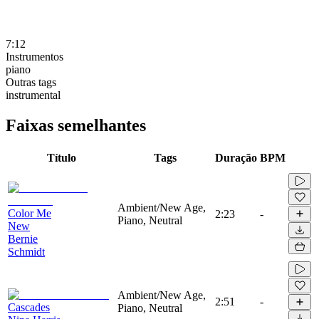
7:12
Instrumentos
piano
Outras tags
instrumental
Faixas semelhantes
Título
Tags
Duração
BPM
Ambient/New Age,
Color Me
2:23
-
Piano, Neutral
New
Bernie
Schmidt
Ambient/New Age,
2:51
-
Cascades
Piano, Neutral