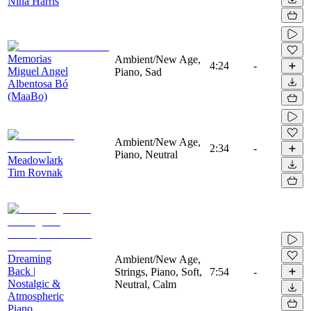
Nina Harris
Memorias
Ambient/New Age,
4:24
-
Miguel Angel
Piano, Sad
Albentosa Bó
(MaaBo)
Ambient/New Age,
2:34
-
Piano, Neutral
Meadowlark
Tim Rovnak
Dreaming
Ambient/New Age,
Back |
Strings, Piano, Soft,
7:54
-
Nostalgic &
Neutral, Calm
Atmospheric
Piano