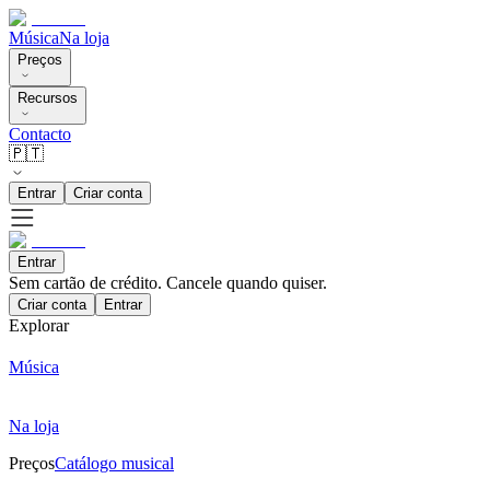
Música
Na loja
Preços
Recursos
Contacto
🇵🇹
Entrar
Criar conta
Entrar
Sem cartão de crédito. Cancele quando quiser.
Criar conta
Entrar
Explorar
Música
Na loja
Preços
Catálogo musical