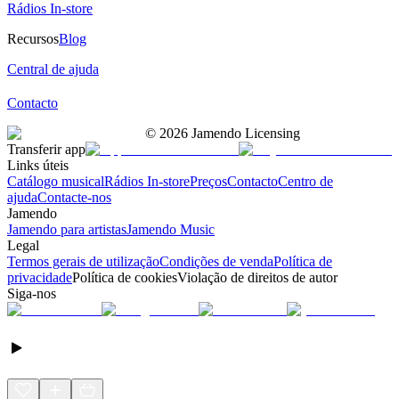
Rádios In-store
Recursos
Blog
Central de ajuda
Contacto
©
2026
Jamendo Licensing
Transferir app
Links úteis
Catálogo musical
Rádios In-store
Preços
Contacto
Centro de
ajuda
Contacte-nos
Jamendo
Jamendo para artistas
Jamendo Music
Legal
Termos gerais de utilização
Condições de venda
Política de
privacidade
Política de cookies
Violação de direitos de autor
Siga-nos