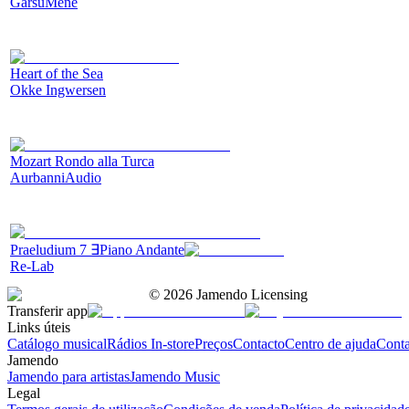
GarsuMene
Heart of the Sea
Okke Ingwersen
Mozart Rondo alla Turca
AurbanniAudio
Praeludium 7 ∃Piano Andante
Re-Lab
©
2026
Jamendo Licensing
Transferir app
Links úteis
Catálogo musical
Rádios In-store
Preços
Contacto
Centro de ajuda
Conta
Jamendo
Jamendo para artistas
Jamendo Music
Legal