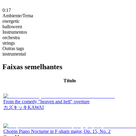
0:17
Ambiente/Tema
energetic
halloween
Instrumentos
orchestra
strings
Outras tags
instrumental
Faixas semelhantes
Título
From the comedy "heaven and hell" overture
カズキッキKAWAI
Chopin Piano Nocturne in F-sharp major, Op. 15, No. 2