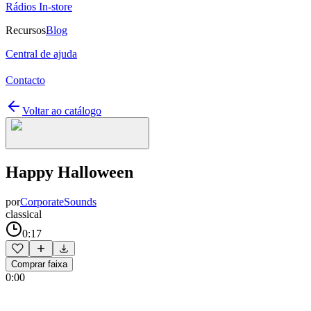
Rádios In-store
Recursos
Blog
Central de ajuda
Contacto
Voltar ao catálogo
Happy Halloween
por
CorporateSounds
classical
0:17
Comprar faixa
0:00