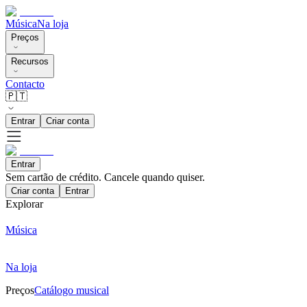
Música
Na loja
Preços
Recursos
Contacto
🇵🇹
Entrar
Criar conta
Entrar
Sem cartão de crédito. Cancele quando quiser.
Criar conta
Entrar
Explorar
Música
Na loja
Preços
Catálogo musical