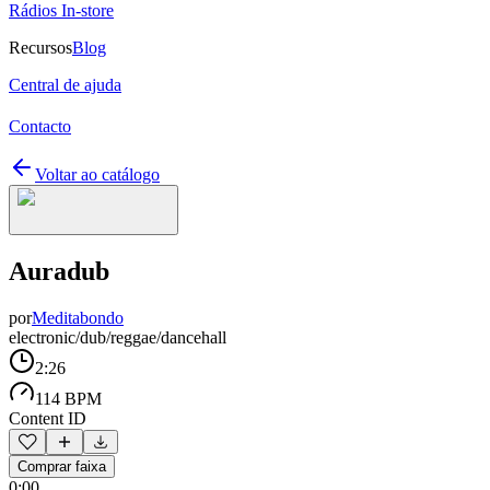
Rádios In-store
Recursos
Blog
Central de ajuda
Contacto
Voltar ao catálogo
Auradub
por
Meditabondo
electronic/dub/reggae/dancehall
2:26
114 BPM
Content ID
Comprar faixa
0:00