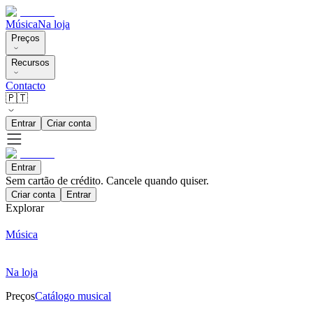
Música
Na loja
Preços
Recursos
Contacto
🇵🇹
Entrar
Criar conta
Entrar
Sem cartão de crédito. Cancele quando quiser.
Criar conta
Entrar
Explorar
Música
Na loja
Preços
Catálogo musical