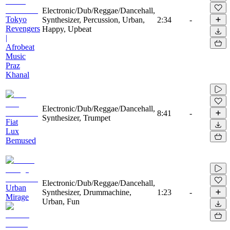
Electronic/Dub/Reggae/Dancehall,
Tokyo
Synthesizer, Percussion, Urban,
2:34
-
Revengers
Happy, Upbeat
|
Afrobeat
Music
Praz
Khanal
Electronic/Dub/Reggae/Dancehall,
8:41
-
Synthesizer, Trumpet
Fiat
Lux
Bemused
Electronic/Dub/Reggae/Dancehall,
Urban
Synthesizer, Drummachine,
1:23
-
Mirage
Urban, Fun