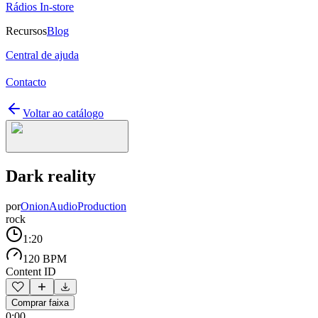
Rádios In-store
Recursos
Blog
Central de ajuda
Contacto
Voltar ao catálogo
Dark reality
por
OnionAudioProduction
rock
1:20
120 BPM
Content ID
Comprar faixa
0:00