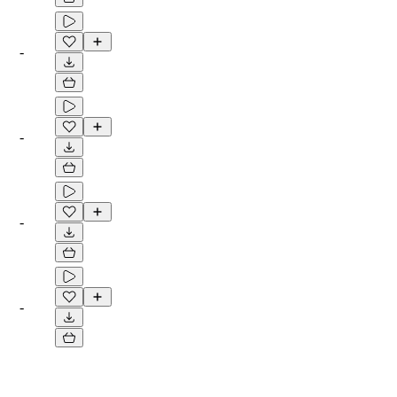
-
-
-
-