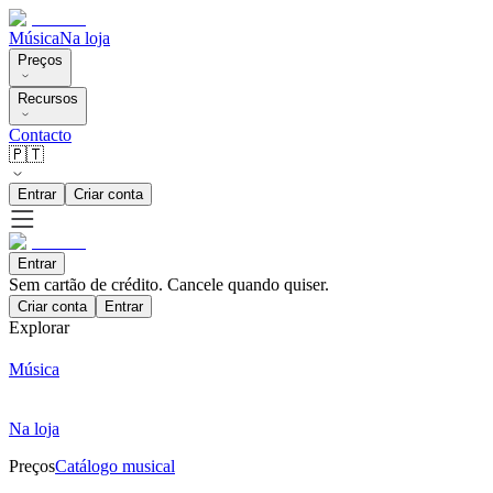
Música
Na loja
Preços
Recursos
Contacto
🇵🇹
Entrar
Criar conta
Entrar
Sem cartão de crédito. Cancele quando quiser.
Criar conta
Entrar
Explorar
Música
Na loja
Preços
Catálogo musical