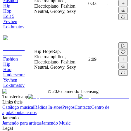
Fashion
Electroamplified,
0:33
-
Hip
Electricpiano, Fashion,
Hop
Neutral, Groovy, Sexy
Edit 5
Yevhen
Lokhmatov
Hip-Hop/Rap,
Electroamplified,
Fashion
2:09
-
Electricpiano, Fashion,
Hip
Neutral, Groovy, Sexy
Hop
Underscore
Yevhen
Lokhmatov
©
2026
Jamendo Licensing
Transferir app
Links úteis
Catálogo musical
Rádios In-store
Preços
Contacto
Centro de
ajuda
Contacte-nos
Jamendo
Jamendo para artistas
Jamendo Music
Legal