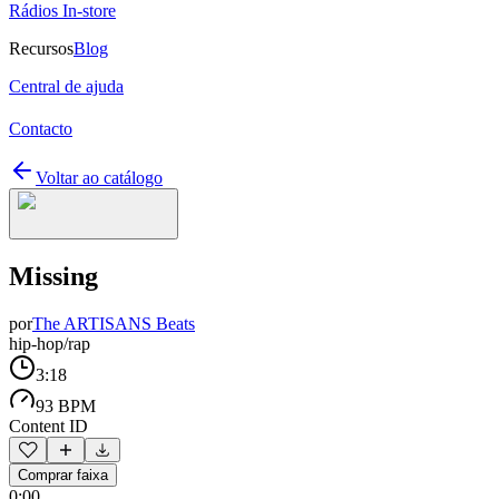
Rádios In-store
Recursos
Blog
Central de ajuda
Contacto
Voltar ao catálogo
Missing
por
The ARTISANS Beats
hip-hop/rap
3:18
93 BPM
Content ID
Comprar faixa
0:00