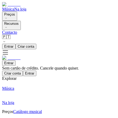
Música
Na loja
Preços
Recursos
Contacto
🇵🇹
Entrar
Criar conta
Entrar
Sem cartão de crédito. Cancele quando quiser.
Criar conta
Entrar
Explorar
Música
Na loja
Preços
Catálogo musical