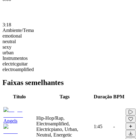
3:18
Ambiente/Tema
emotional
neutral
sexy
urban
Instrumentos
electricguitar
electroamplified
Faixas semelhantes
Título
Tags
Duração
BPM
Hip-Hop/Rap,
Angels
Electroamplified,
1:45
-
Electricpiano, Urban,
Neutral, Energetic