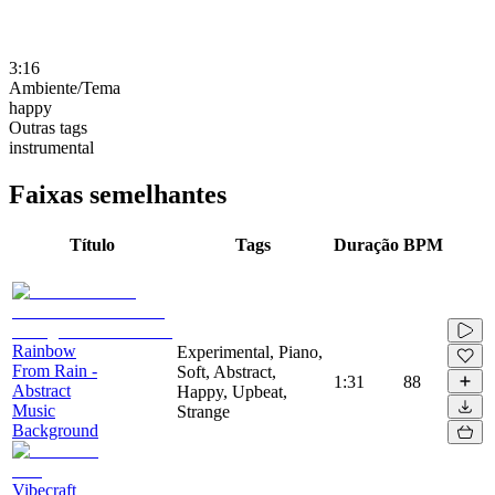
3:16
Ambiente/Tema
happy
Outras tags
instrumental
Faixas semelhantes
Título
Tags
Duração
BPM
Rainbow
Experimental, Piano,
From Rain -
Soft, Abstract,
1:31
88
Abstract
Happy, Upbeat,
Music
Strange
Background
Vibecraft