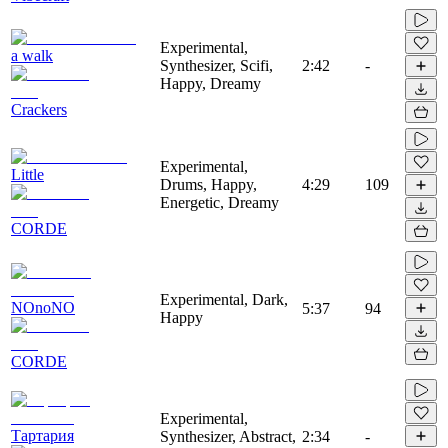
Experimental,
a walk
Synthesizer, Scifi,
2:42
-
Happy, Dreamy
Crackers
Experimental,
Little
Drums, Happy,
4:29
109
Energetic, Dreamy
CORDE
Experimental, Dark,
NOnoNO
5:37
94
Happy
CORDE
Experimental,
Тартария
Synthesizer, Abstract,
2:34
-