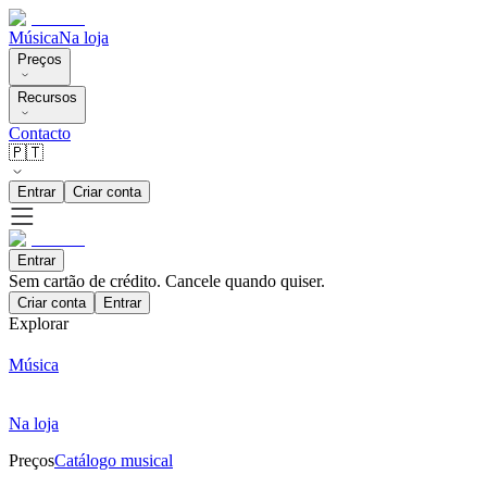
Música
Na loja
Preços
Recursos
Contacto
🇵🇹
Entrar
Criar conta
Entrar
Sem cartão de crédito. Cancele quando quiser.
Criar conta
Entrar
Explorar
Música
Na loja
Preços
Catálogo musical