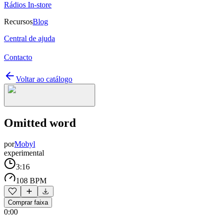
Rádios In-store
Recursos
Blog
Central de ajuda
Contacto
Voltar ao catálogo
Omitted word
por
Mobyl
experimental
3:16
108 BPM
Comprar faixa
0:00