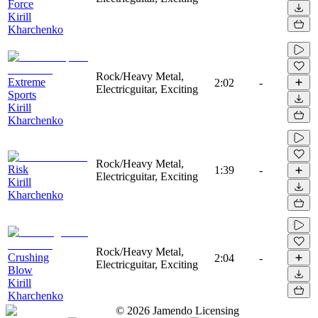
Force
Kirill
Kharchenko
Rock/Heavy Metal,
Extreme
2:02
-
Electricguitar, Exciting
Sports
Kirill
Kharchenko
Rock/Heavy Metal,
Risk
1:39
-
Electricguitar, Exciting
Kirill
Kharchenko
Rock/Heavy Metal,
Crushing
2:04
-
Electricguitar, Exciting
Blow
Kirill
Kharchenko
©
2026
Jamendo Licensing