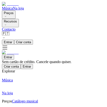
Música
Na loja
Preços
Recursos
Contacto
🇵🇹
Entrar
Criar conta
Entrar
Sem cartão de crédito. Cancele quando quiser.
Criar conta
Entrar
Explorar
Música
Na loja
Preços
Catálogo musical