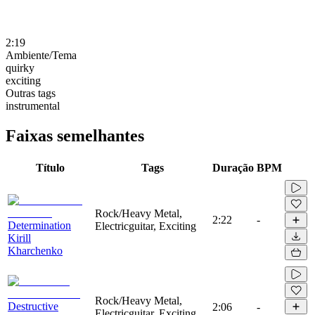
2:19
Ambiente/Tema
quirky
exciting
Outras tags
instrumental
Faixas semelhantes
Título
Tags
Duração
BPM
Rock/Heavy Metal,
2:22
-
Determination
Electricguitar, Exciting
Kirill
Kharchenko
Rock/Heavy Metal,
Destructive
2:06
-
Electricguitar, Exciting