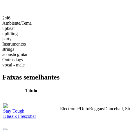
2:46
Ambiente/Tema
upbeat
uplifting
party
Instrumentos
strings
acousticguitar
Outras tags
vocal - male
Faixas semelhantes
Título
Electronic/Dub/Reggae/Dancehall, Stri
Stay Tough
Klassik Frescobar