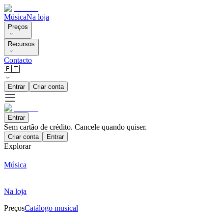
Música
Na loja
Preços
Recursos
Contacto
🇵🇹
Entrar
Criar conta
Entrar
Sem cartão de crédito. Cancele quando quiser.
Criar conta
Entrar
Explorar
Música
Na loja
Preços
Catálogo musical