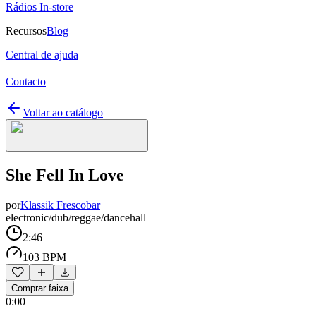
Rádios In-store
Recursos
Blog
Central de ajuda
Contacto
Voltar ao catálogo
She Fell In Love
por
Klassik Frescobar
electronic/dub/reggae/dancehall
2:46
103 BPM
Comprar faixa
0:00