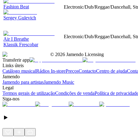
Fashion Beat
Electronic/Dub/Reggae/Dancehall, Str
Sergey Gulevich
Electronic/Dub/Reggae/Dancehall, Str
Air I Breathe
Klassik Frescobar
©
2026
Jamendo Licensing
Transferir app
Links úteis
Catálogo musical
Rádios In-store
Preços
Contacto
Centro de ajuda
Conta
Jamendo
Jamendo para artistas
Jamendo Music
Legal
Termos gerais de utilização
Condições de venda
Política de privacidad
Siga-nos