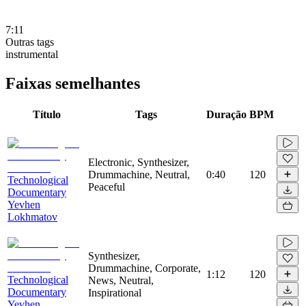
7:11
Outras tags
instrumental
Faixas semelhantes
Título
Tags
Duração
BPM
Electronic, Synthesizer,
Drummachine, Neutral,
0:40
120
Technological
Peaceful
Documentary
Yevhen
Lokhmatov
Synthesizer,
Drummachine, Corporate,
1:12
120
Technological
News, Neutral,
Documentary
Inspirational
Yevhen