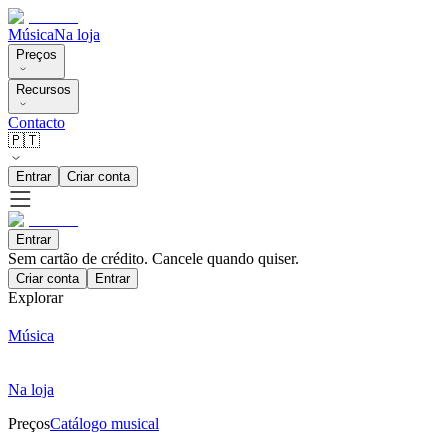
Música
Na loja
Preços
Recursos
Contacto
🇵🇹
Entrar
Criar conta
Entrar
Sem cartão de crédito. Cancele quando quiser.
Criar conta
Entrar
Explorar
Música
Na loja
Preços
Catálogo musical