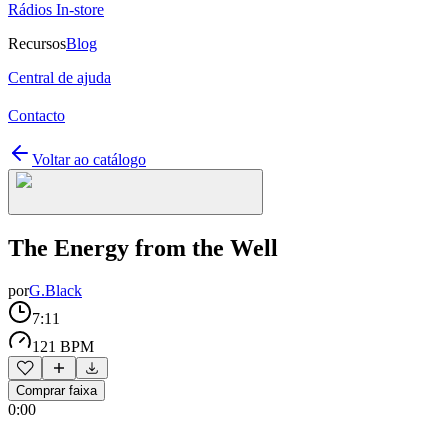
Rádios In-store
Recursos
Blog
Central de ajuda
Contacto
Voltar ao catálogo
The Energy from the Well
por
G.Black
7:11
121 BPM
Comprar faixa
0:00