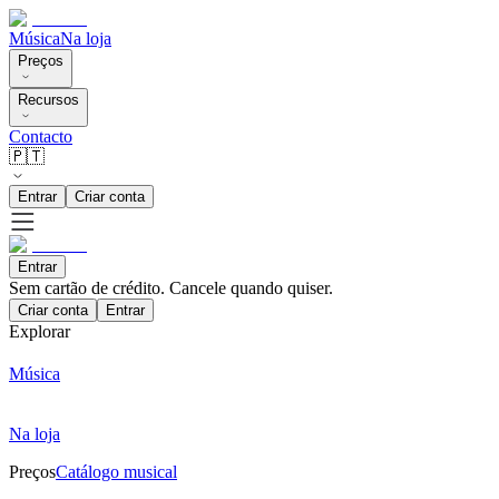
Música
Na loja
Preços
Recursos
Contacto
🇵🇹
Entrar
Criar conta
Entrar
Sem cartão de crédito. Cancele quando quiser.
Criar conta
Entrar
Explorar
Música
Na loja
Preços
Catálogo musical