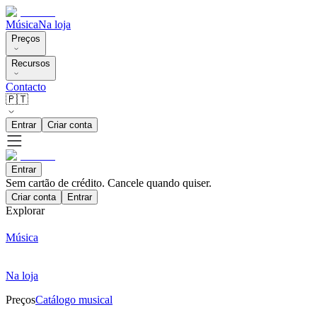
Música
Na loja
Preços
Recursos
Contacto
🇵🇹
Entrar
Criar conta
Entrar
Sem cartão de crédito. Cancele quando quiser.
Criar conta
Entrar
Explorar
Música
Na loja
Preços
Catálogo musical