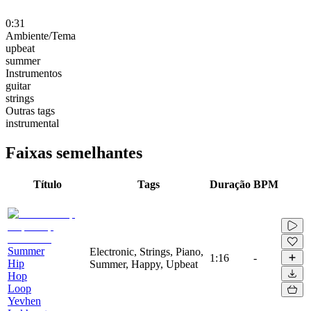
0:31
Ambiente/Tema
upbeat
summer
Instrumentos
guitar
strings
Outras tags
instrumental
Faixas semelhantes
Título
Tags
Duração
BPM
Summer
Electronic, Strings, Piano,
1:16
-
Hip
Summer, Happy, Upbeat
Hop
Loop
Yevhen