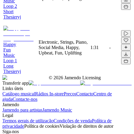
Music
Loop 2
Short
Thesieryj
Electronic, Strings, Piano,
Happy
Social Media, Happy,
1:31
-
Fun
Upbeat, Fun, Uplifting
Music
Loop 1
Long
Thesieryj
©
2026
Jamendo Licensing
Transferir app
Links úteis
Catálogo musical
Rádios In-store
Preços
Contacto
Centro de
ajuda
Contacte-nos
Jamendo
Jamendo para artistas
Jamendo Music
Legal
Termos gerais de utilização
Condições de venda
Política de
privacidade
Política de cookies
Violação de direitos de autor
Siga-nos