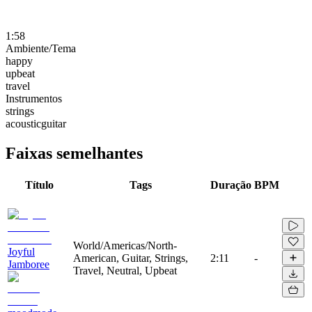
1:58
Ambiente/Tema
happy
upbeat
travel
Instrumentos
strings
acousticguitar
Faixas semelhantes
Título
Tags
Duração
BPM
World/Americas/North-
Joyful
American, Guitar, Strings,
2:11
-
Jamboree
Travel, Neutral, Upbeat