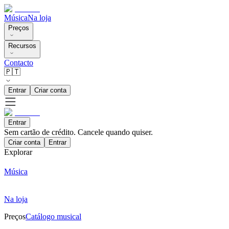
Música
Na loja
Preços
Recursos
Contacto
🇵🇹
Entrar
Criar conta
Entrar
Sem cartão de crédito. Cancele quando quiser.
Criar conta
Entrar
Explorar
Música
Na loja
Preços
Catálogo musical