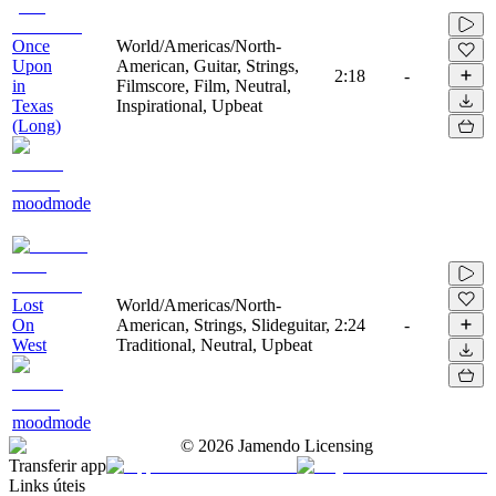
Once
World/Americas/North-
Upon
American, Guitar, Strings,
2:18
-
in
Filmscore, Film, Neutral,
Texas
Inspirational, Upbeat
(Long)
moodmode
Lost
World/Americas/North-
On
American, Strings, Slideguitar,
2:24
-
West
Traditional, Neutral, Upbeat
moodmode
©
2026
Jamendo Licensing
Transferir app
Links úteis