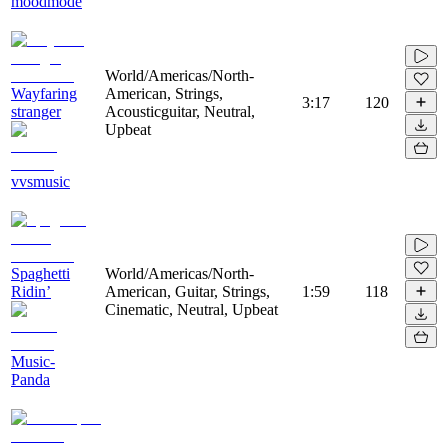
moodmode
World/Americas/North-
Wayfaring
American, Strings,
3:17
120
stranger
Acousticguitar, Neutral,
Upbeat
vvsmusic
Spaghetti
World/Americas/North-
Ridin’
American, Guitar, Strings,
1:59
118
Cinematic, Neutral, Upbeat
Music-
Panda