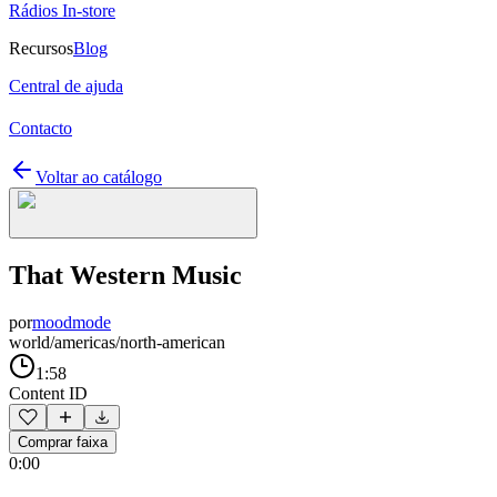
Rádios In-store
Recursos
Blog
Central de ajuda
Contacto
Voltar ao catálogo
That Western Music
por
moodmode
world/americas/north-american
1:58
Content ID
Comprar faixa
0:00