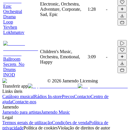
Electronic, Orchestra,
Epic
Adventure, Corporate,
1:28
-
Orchestral
Sad, Epic
Drama
Loop
Yevhen
Lokhmatov
Children's Music,
Orchestra, Emotional,
3:09
-
Ballroom
Happy
Secrets_No
Drums
INOD
©
2026
Jamendo Licensing
Transferir app
Links úteis
Catálogo musical
Rádios In-store
Preços
Contacto
Centro de
ajuda
Contacte-nos
Jamendo
Jamendo para artistas
Jamendo Music
Legal
Termos gerais de utilização
Condições de venda
Política de
privacidade
Política de cookies
Violação de direitos de autor