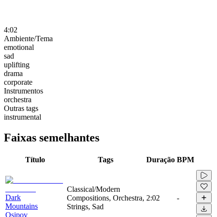
4:02
Ambiente/Tema
emotional
sad
uplifting
drama
corporate
Instrumentos
orchestra
Outras tags
instrumental
Faixas semelhantes
Título
Tags
Duração
BPM
Classical/Modern
Dark
Compositions, Orchestra,
2:02
-
Mountains
Strings, Sad
Osipov