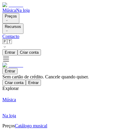
Música
Na loja
Preços
Recursos
Contacto
🇵🇹
Entrar
Criar conta
Entrar
Sem cartão de crédito. Cancele quando quiser.
Criar conta
Entrar
Explorar
Música
Na loja
Preços
Catálogo musical