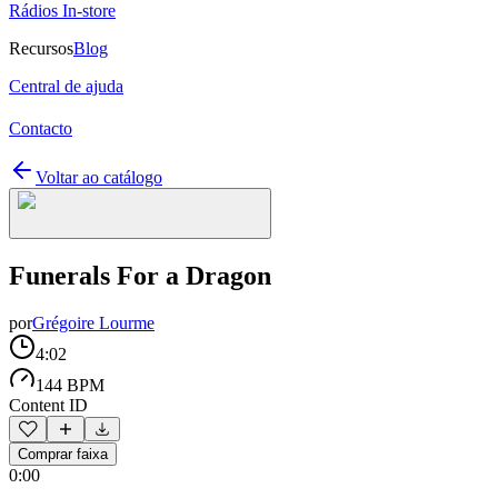
Rádios In-store
Recursos
Blog
Central de ajuda
Contacto
Voltar ao catálogo
Funerals For a Dragon
por
Grégoire Lourme
4:02
144 BPM
Content ID
Comprar faixa
0:00