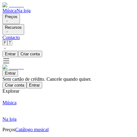
Música
Na loja
Preços
Recursos
Contacto
🇵🇹
Entrar
Criar conta
Entrar
Sem cartão de crédito. Cancele quando quiser.
Criar conta
Entrar
Explorar
Música
Na loja
Preços
Catálogo musical