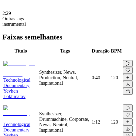
2:29
Outras tags
instrumental
Faixas semelhantes
Título
Tags
Duração
BPM
Synthesizer, News,
Production, Neutral,
0:40
120
Technological
Inspirational
Documentary
Yevhen
Lokhmatov
Synthesizer,
Drummachine, Corporate,
1:12
120
Technological
News, Neutral,
Documentary
Inspirational
Yevhen