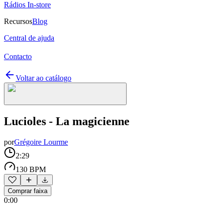
Rádios In-store
Recursos
Blog
Central de ajuda
Contacto
Voltar ao catálogo
Lucioles - La magicienne
por
Grégoire Lourme
2:29
130 BPM
Comprar faixa
0:00