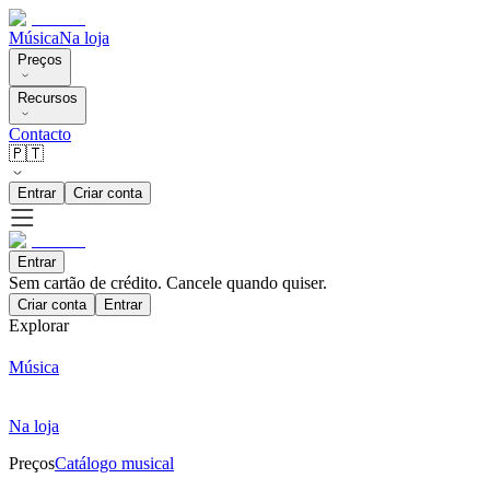
Música
Na loja
Preços
Recursos
Contacto
🇵🇹
Entrar
Criar conta
Entrar
Sem cartão de crédito. Cancele quando quiser.
Criar conta
Entrar
Explorar
Música
Na loja
Preços
Catálogo musical