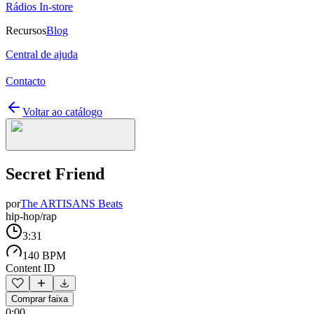
Rádios In-store
Recursos
Blog
Central de ajuda
Contacto
Voltar ao catálogo
Secret Friend
por
The ARTISANS Beats
hip-hop/rap
3:31
140 BPM
Content ID
Comprar faixa
0:00