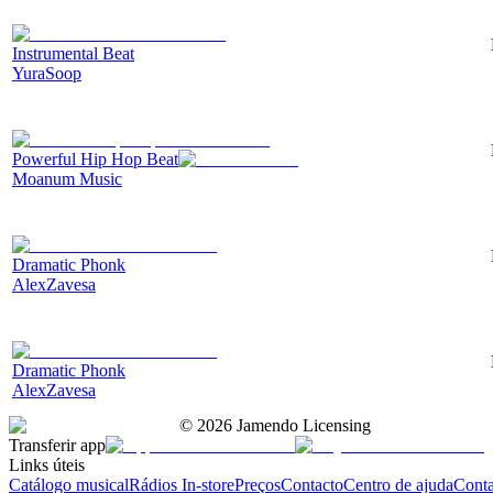
Instrumental Beat
YuraSoop
Powerful Hip Hop Beat
Moanum Music
Dramatic Phonk
AlexZavesa
Dramatic Phonk
AlexZavesa
©
2026
Jamendo Licensing
Transferir app
Links úteis
Catálogo musical
Rádios In-store
Preços
Contacto
Centro de ajuda
Conta