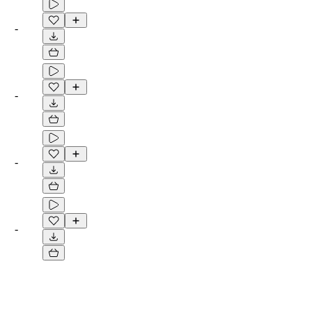
-
-
-
-