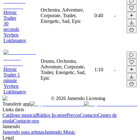
Orchestra, Adventure,
Heroic
Corporate, Trailer,
0:40
-
Trailer
Energetic, Sad, Epic
30
seconds
Yevhen
Lokhmatov
Drums, Orchestra,
Adventure, Corporate,
Heroic
1:10
-
Trailer, Energetic, Sad,
Trailer 1
Epic
minute
Yevhen
Lokhmatov
©
2026
Jamendo Licensing
Transferir app
Links úteis
Catálogo musical
Rádios In-store
Preços
Contacto
Centro de
ajuda
Contacte-nos
Jamendo
Jamendo para artistas
Jamendo Music
Legal