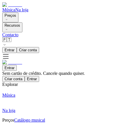
Música
Na loja
Preços
Recursos
Contacto
🇵🇹
Entrar
Criar conta
Entrar
Sem cartão de crédito. Cancele quando quiser.
Criar conta
Entrar
Explorar
Música
Na loja
Preços
Catálogo musical