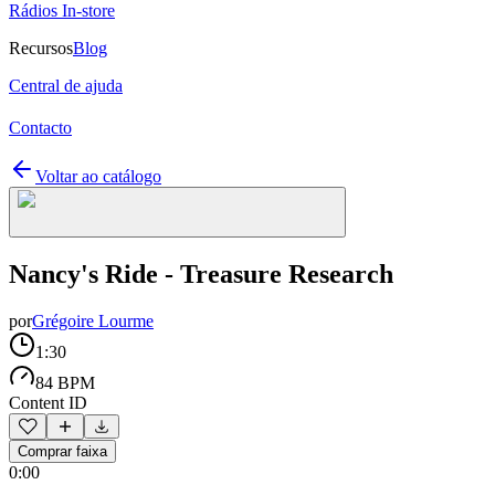
Rádios In-store
Recursos
Blog
Central de ajuda
Contacto
Voltar ao catálogo
Nancy's Ride - Treasure Research
por
Grégoire Lourme
1:30
84 BPM
Content ID
Comprar faixa
0:00