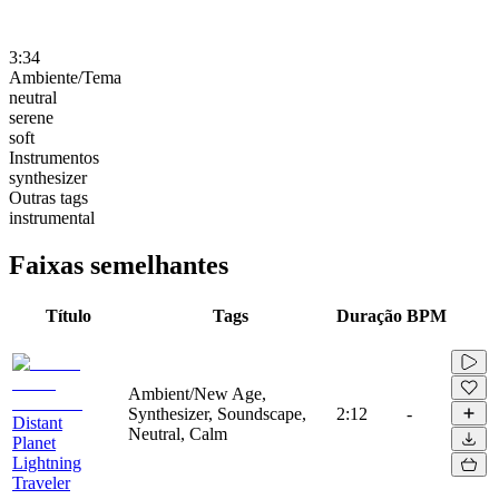
3:34
Ambiente/Tema
neutral
serene
soft
Instrumentos
synthesizer
Outras tags
instrumental
Faixas semelhantes
Título
Tags
Duração
BPM
Ambient/New Age,
Synthesizer, Soundscape,
2:12
-
Distant
Neutral, Calm
Planet
Lightning
Traveler