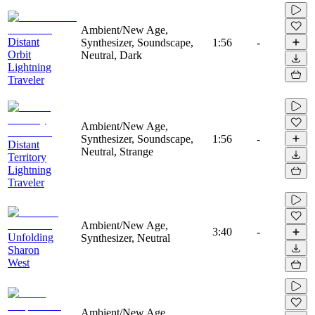
Ambient/New Age,
Distant
Synthesizer, Soundscape,
1:56
-
Orbit
Neutral, Dark
Lightning
Traveler
Ambient/New Age,
Synthesizer, Soundscape,
1:56
-
Distant
Neutral, Strange
Territory
Lightning
Traveler
Ambient/New Age,
3:40
-
Unfolding
Synthesizer, Neutral
Sharon
West
Ambient/New Age,