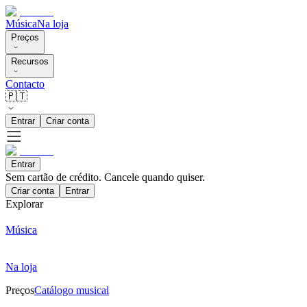
Música
Na loja
Preços
Recursos
Contacto
🇵🇹
Entrar
Criar conta
Entrar
Sem cartão de crédito. Cancele quando quiser.
Criar conta
Entrar
Explorar
Música
Na loja
Preços
Catálogo musical