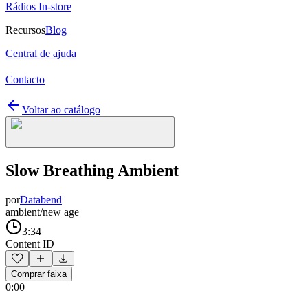
Rádios In-store
Recursos
Blog
Central de ajuda
Contacto
Voltar ao catálogo
Slow Breathing Ambient
por
Databend
ambient/new age
3:34
Content ID
Comprar faixa
0:00