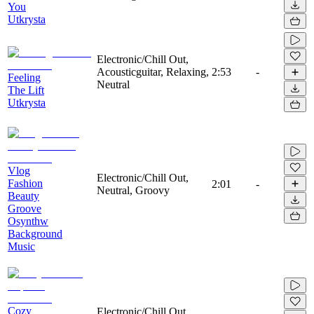
You
Utkrysta
Electronic/Chill Out,
Acousticguitar, Relaxing,
2:53
-
Feeling
Neutral
The Lift
Utkrysta
Vlog
Electronic/Chill Out,
Fashion
2:01
-
Neutral, Groovy
Beauty
Groove
Osynthw
Background
Music
Cozy
Electronic/Chill Out,