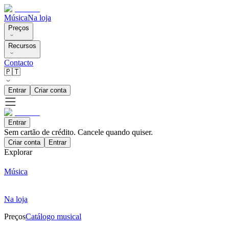
Música
Na loja
Preços
Recursos
Contacto
🇵🇹
Entrar
Criar conta
Entrar
Sem cartão de crédito. Cancele quando quiser.
Criar conta
Entrar
Explorar
Música
Na loja
Preços
Catálogo musical