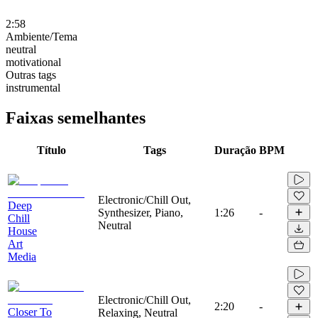
2:58
Ambiente/Tema
neutral
motivational
Outras tags
instrumental
Faixas semelhantes
Título
Tags
Duração
BPM
Electronic/Chill Out,
Deep
Synthesizer, Piano,
1:26
-
Chill
Neutral
House
Art
Media
Electronic/Chill Out,
2:20
-
Closer To
Relaxing, Neutral