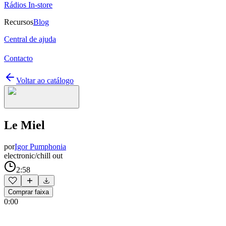
Rádios In-store
Recursos
Blog
Central de ajuda
Contacto
Voltar ao catálogo
Le Miel
por
Igor Pumphonia
electronic/chill out
2:58
Comprar faixa
0:00