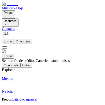
Música
Na loja
Preços
Recursos
Contacto
🇵🇹
Entrar
Criar conta
Entrar
Sem cartão de crédito. Cancele quando quiser.
Criar conta
Entrar
Explorar
Música
Na loja
Preços
Catálogo musical