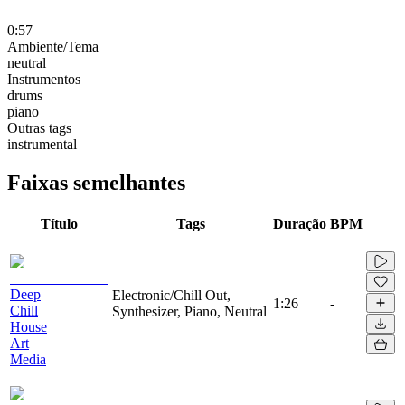
0:57
Ambiente/Tema
neutral
Instrumentos
drums
piano
Outras tags
instrumental
Faixas semelhantes
Título
Tags
Duração
BPM
Deep
Electronic/Chill Out,
1:26
-
Chill
Synthesizer, Piano, Neutral
House
Art
Media