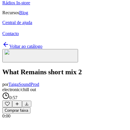
Rádios In-store
Recursos
Blog
Central de ajuda
Contacto
Voltar ao catálogo
What Remains short mix 2
por
TaigaSoundProd
electronic/chill out
0:57
Comprar faixa
0:00