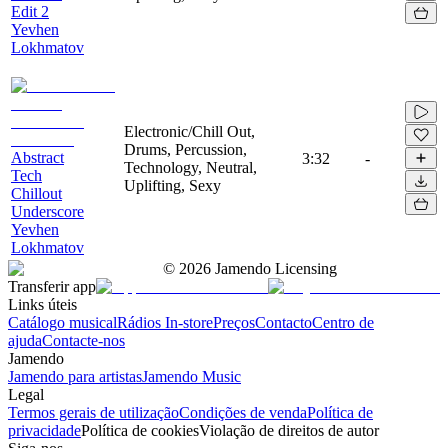
Edit 2
Yevhen
Lokhmatov
Electronic/Chill Out,
Drums, Percussion,
Abstract
3:32
-
Technology, Neutral,
Tech
Uplifting, Sexy
Chillout
Underscore
Yevhen
Lokhmatov
©
2026
Jamendo Licensing
Transferir app
Links úteis
Catálogo musical
Rádios In-store
Preços
Contacto
Centro de
ajuda
Contacte-nos
Jamendo
Jamendo para artistas
Jamendo Music
Legal
Termos gerais de utilização
Condições de venda
Política de
privacidade
Política de cookies
Violação de direitos de autor