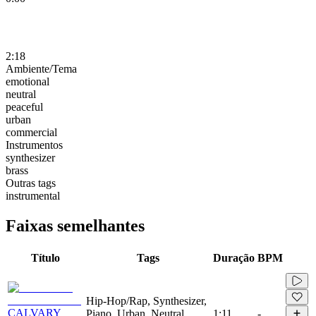
2:18
Ambiente/Tema
emotional
neutral
peaceful
urban
commercial
Instrumentos
synthesizer
brass
Outras tags
instrumental
Faixas semelhantes
Título
Tags
Duração
BPM
Hip-Hop/Rap, Synthesizer,
CALVARY
Piano, Urban, Neutral,
1:11
-