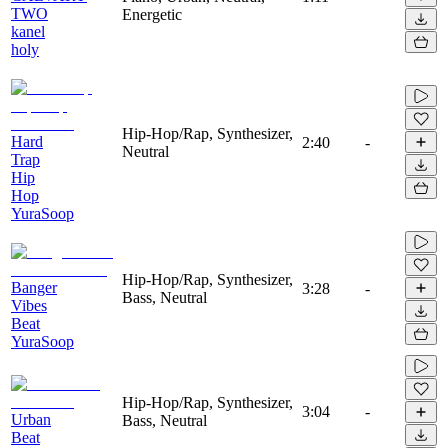
TWO
Energetic
kanel
holy
Hip-Hop/Rap, Synthesizer,
Hard
2:40
-
Neutral
Trap
Hip
Hop
YuraSoop
Hip-Hop/Rap, Synthesizer,
Banger
3:28
-
Bass, Neutral
Vibes
Beat
YuraSoop
Hip-Hop/Rap, Synthesizer,
3:04
-
Urban
Bass, Neutral
Beat