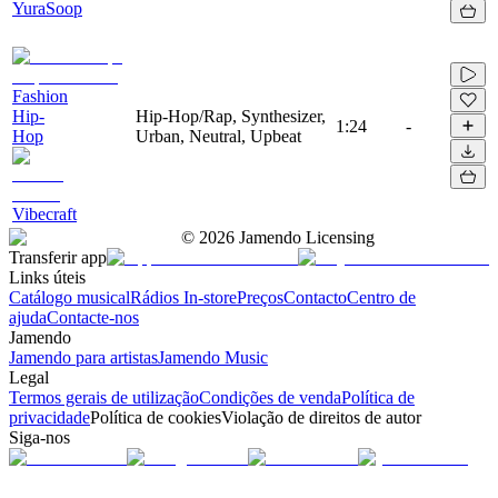
YuraSoop
Fashion
Hip-
Hip-Hop/Rap, Synthesizer,
1:24
-
Hop
Urban, Neutral, Upbeat
Vibecraft
©
2026
Jamendo Licensing
Transferir app
Links úteis
Catálogo musical
Rádios In-store
Preços
Contacto
Centro de
ajuda
Contacte-nos
Jamendo
Jamendo para artistas
Jamendo Music
Legal
Termos gerais de utilização
Condições de venda
Política de
privacidade
Política de cookies
Violação de direitos de autor
Siga-nos