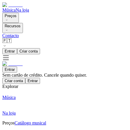
Música
Na loja
Preços
Recursos
Contacto
🇵🇹
Entrar
Criar conta
Entrar
Sem cartão de crédito. Cancele quando quiser.
Criar conta
Entrar
Explorar
Música
Na loja
Preços
Catálogo musical