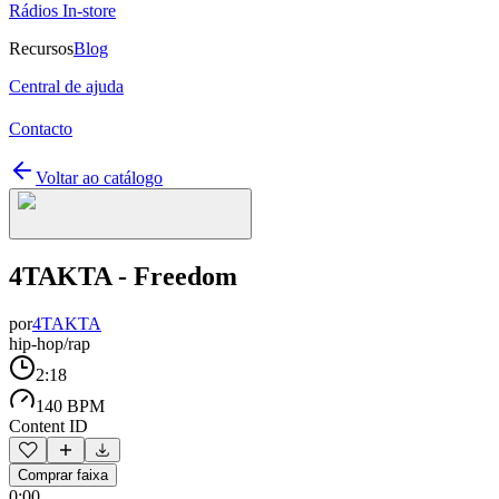
Rádios In-store
Recursos
Blog
Central de ajuda
Contacto
Voltar ao catálogo
4TAKTA - Freedom
por
4TAKTA
hip-hop/rap
2:18
140 BPM
Content ID
Comprar faixa
0:00