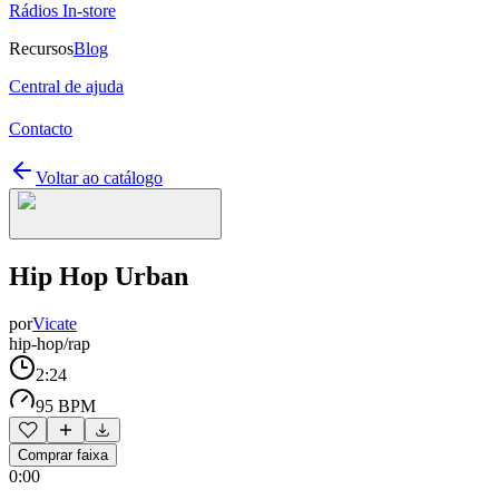
Rádios In-store
Recursos
Blog
Central de ajuda
Contacto
Voltar ao catálogo
Hip Hop Urban
por
Vicate
hip-hop/rap
2:24
95 BPM
Comprar faixa
0:00