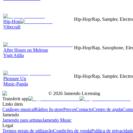
Hip-Hop/Rap, Sampler, Electroa
Hip-Hop
Vibecraft
Hip-Hop/Rap, Saxophone, Elect
After Hours on Melrose
Yigit Atilla
Hip-Hop/Rap, Sampler, Electro
Pleasure Up
Music-Panda
©
2026
Jamendo Licensing
Transferir app
Links úteis
Catálogo musical
Rádios In-store
Preços
Contacto
Centro de ajuda
Conta
Jamendo
Jamendo para artistas
Jamendo Music
Legal
Termos gerais de utilização
Condições de venda
Política de privacidad