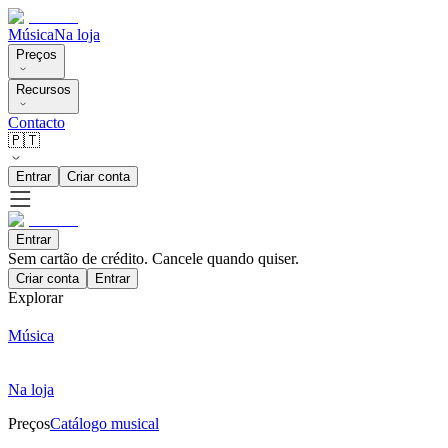
Música
Na loja
Preços
Recursos
Contacto
🇵🇹
Entrar
Criar conta
Entrar
Sem cartão de crédito. Cancele quando quiser.
Criar conta
Entrar
Explorar
Música
Na loja
Preços
Catálogo musical