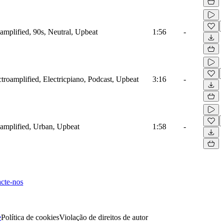
mplified, 90s, Neutral, Upbeat
1:56
-
roamplified, Electricpiano, Podcast, Upbeat
3:16
-
amplified, Urban, Upbeat
1:58
-
cte-nos
e
Política de cookies
Violação de direitos de autor