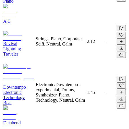
Piano
A|C
Strings, Piano, Corporate,
2:12
-
Revival
Scifi, Neutral, Calm
Lightning
Traveler
Electronic/Downtempo -
Downtempo
experimental, Drums,
Electronic
1:45
-
Synthesizer, Piano,
Technology
Technology, Neutral, Calm
Beat
Databend