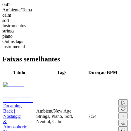
0:45
Ambiente/Tema
calm
soft
Instrumentos
strings
piano
Outras tags
instrumental
Faixas semelhantes
Título
Tags
Duração
BPM
Dreaming
Back |
Ambient/New Age,
Nostalgic
Strings, Piano, Soft,
7:54
-
&
Neutral, Calm
Atmospheric