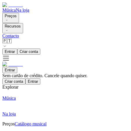
Música
Na loja
Preços
Recursos
Contacto
🇵🇹
Entrar
Criar conta
Entrar
Sem cartão de crédito. Cancele quando quiser.
Criar conta
Entrar
Explorar
Música
Na loja
Preços
Catálogo musical