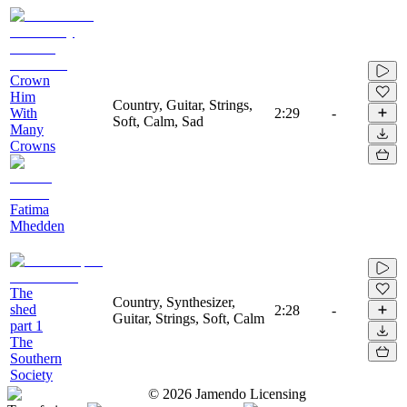
Crown
Him
Country, Guitar, Strings,
With
2:29
-
Soft, Calm, Sad
Many
Crowns
Fatima
Mhedden
The
Country, Synthesizer,
shed
2:28
-
Guitar, Strings, Soft, Calm
part 1
The
Southern
Society
©
2026
Jamendo Licensing