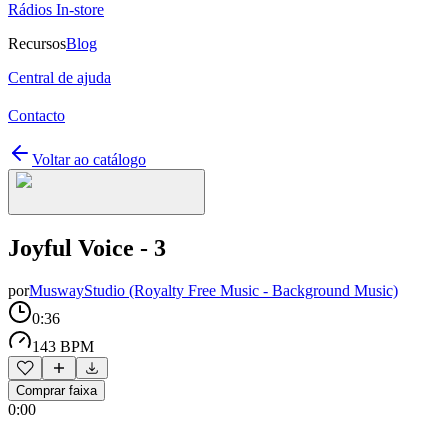
Rádios In-store
Recursos
Blog
Central de ajuda
Contacto
Voltar ao catálogo
Joyful Voice - 3
por
MuswayStudio (Royalty Free Music - Background Music)
0:36
143 BPM
Comprar faixa
0:00