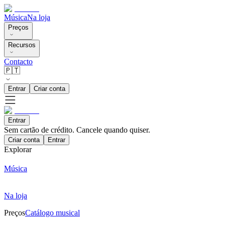
Música
Na loja
Preços
Recursos
Contacto
🇵🇹
Entrar
Criar conta
Entrar
Sem cartão de crédito. Cancele quando quiser.
Criar conta
Entrar
Explorar
Música
Na loja
Preços
Catálogo musical