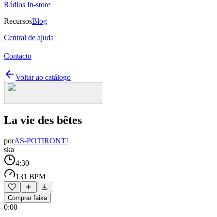
Rádios In-store
Recursos
Blog
Central de ajuda
Contacto
Voltar ao catálogo
La vie des bêtes
por
AS-POTIRONT!
ska
4:30
131 BPM
Comprar faixa
0:00