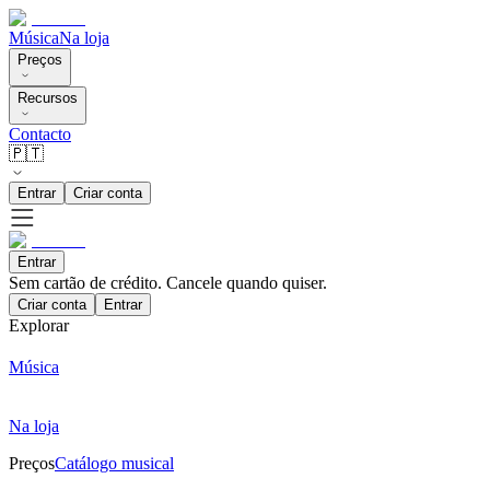
Música
Na loja
Preços
Recursos
Contacto
🇵🇹
Entrar
Criar conta
Entrar
Sem cartão de crédito. Cancele quando quiser.
Criar conta
Entrar
Explorar
Música
Na loja
Preços
Catálogo musical