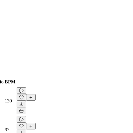
ão
BPM
130
97