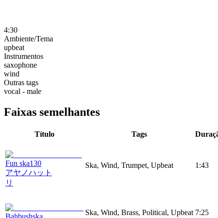
4:30
Ambiente/Tema
upbeat
Instrumentos
saxophone
wind
Outras tags
vocal - male
Faixas semelhantes
Título
Tags
Duraç
Fun ska130
Ska, Wind, Trumpet, Upbeat
1:43
アヤノハット
リ
Ska, Wind, Brass, Political, Upbeat
7:25
Bahbushska