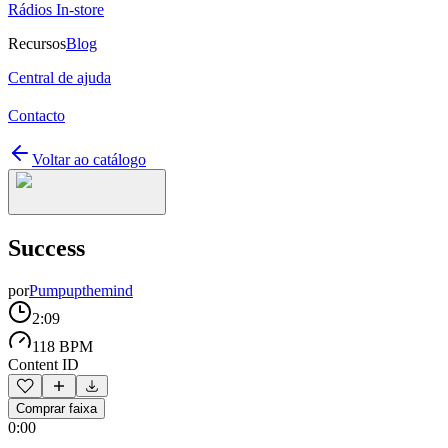
Rádios In-store
Recursos
Blog
Central de ajuda
Contacto
Voltar ao catálogo
Success
por
Pumpupthemind
2:09
118 BPM
Content ID
Comprar faixa
0:00