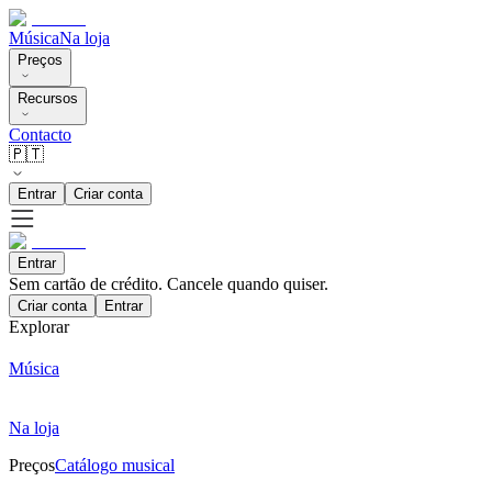
Música
Na loja
Preços
Recursos
Contacto
🇵🇹
Entrar
Criar conta
Entrar
Sem cartão de crédito. Cancele quando quiser.
Criar conta
Entrar
Explorar
Música
Na loja
Preços
Catálogo musical