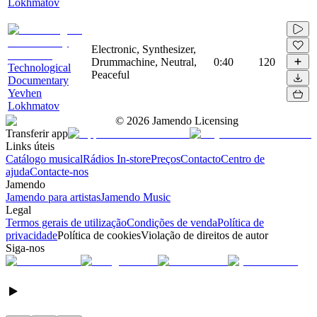
Lokhmatov
Electronic, Synthesizer,
Drummachine, Neutral,
0:40
120
Technological
Peaceful
Documentary
Yevhen
Lokhmatov
©
2026
Jamendo Licensing
Transferir app
Links úteis
Catálogo musical
Rádios In-store
Preços
Contacto
Centro de
ajuda
Contacte-nos
Jamendo
Jamendo para artistas
Jamendo Music
Legal
Termos gerais de utilização
Condições de venda
Política de
privacidade
Política de cookies
Violação de direitos de autor
Siga-nos