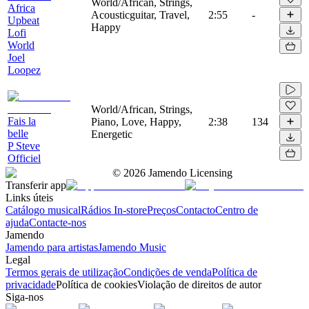
World/African, Strings,
Africa
Acousticguitar, Travel,
2:55
-
Upbeat
Happy
Lofi
World
Joel
Loopez
World/African, Strings,
Fais la
Piano, Love, Happy,
2:38
134
belle
Energetic
P Steve
Officiel
©
2026
Jamendo Licensing
Transferir app
Links úteis
Catálogo musical
Rádios In-store
Preços
Contacto
Centro de
ajuda
Contacte-nos
Jamendo
Jamendo para artistas
Jamendo Music
Legal
Termos gerais de utilização
Condições de venda
Política de
privacidade
Política de cookies
Violação de direitos de autor
Siga-nos