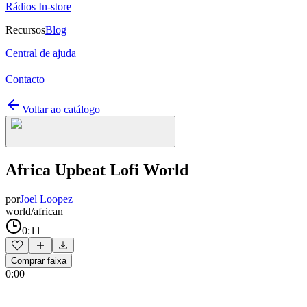
Rádios In-store
Recursos
Blog
Central de ajuda
Contacto
Voltar ao catálogo
Africa Upbeat Lofi World
por
Joel Loopez
world/african
0:11
Comprar faixa
0:00