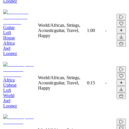
Loopez
World/African, Strings,
Guitar
Acousticguitar, Travel,
1:00
-
Lofi
Happy
House
Africa
Joel
Loopez
World/African, Strings,
Africa
Acousticguitar, Travel,
0:15
-
Upbeat
Happy
Lofi
World
Joel
Loopez