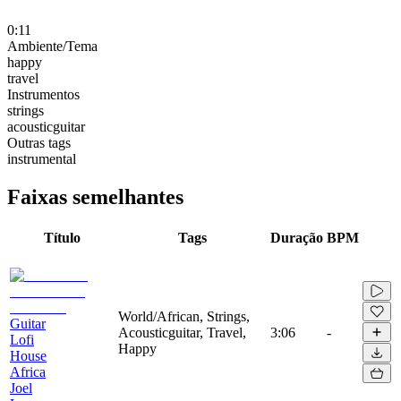
0:11
Ambiente/Tema
happy
travel
Instrumentos
strings
acousticguitar
Outras tags
instrumental
Faixas semelhantes
Título
Tags
Duração
BPM
World/African, Strings,
Guitar
Acousticguitar, Travel,
3:06
-
Lofi
Happy
House
Africa
Joel