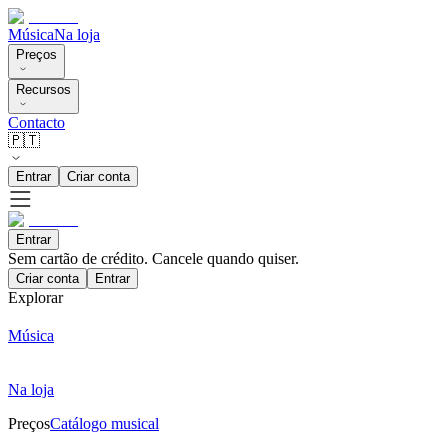
Música
Na loja
Preços
Recursos
Contacto
🇵🇹
Entrar
Criar conta
Entrar
Sem cartão de crédito. Cancele quando quiser.
Criar conta
Entrar
Explorar
Música
Na loja
Preços
Catálogo musical