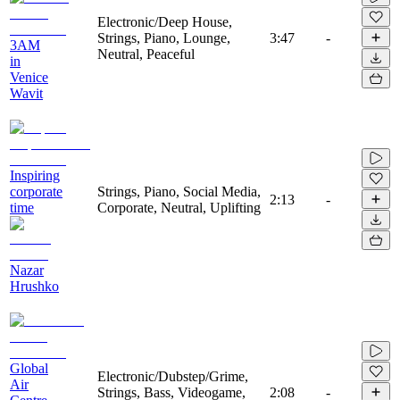
Electronic/Deep House,
Strings, Piano, Lounge,
3:47
-
3AM
Neutral, Peaceful
in
Venice
Wavit
Inspiring
corporate
Strings, Piano, Social Media,
2:13
-
time
Corporate, Neutral, Uplifting
Nazar
Hrushko
Global
Electronic/Dubstep/Grime,
Air
Strings, Bass, Videogame,
2:08
-