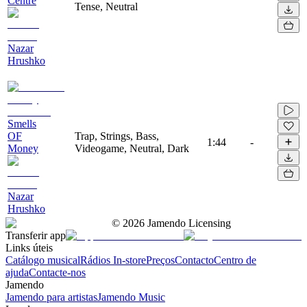
Centre
Tense, Neutral
Nazar
Hrushko
Smells
OF
Trap, Strings, Bass,
1:44
-
Money
Videogame, Neutral, Dark
Nazar
Hrushko
©
2026
Jamendo Licensing
Transferir app
Links úteis
Catálogo musical
Rádios In-store
Preços
Contacto
Centro de
ajuda
Contacte-nos
Jamendo
Jamendo para artistas
Jamendo Music