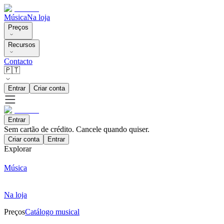
Música
Na loja
Preços
Recursos
Contacto
🇵🇹
Entrar
Criar conta
Entrar
Sem cartão de crédito. Cancele quando quiser.
Criar conta
Entrar
Explorar
Música
Na loja
Preços
Catálogo musical