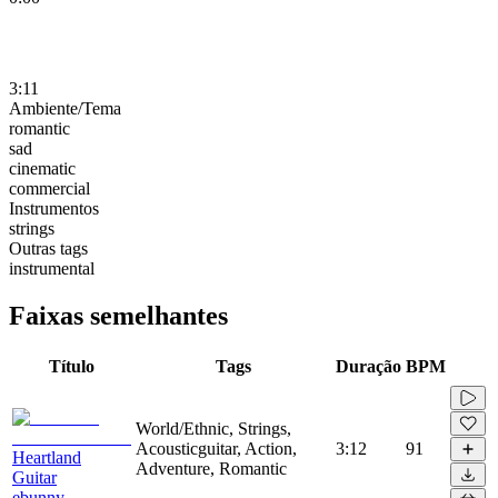
3:11
Ambiente/Tema
romantic
sad
cinematic
commercial
Instrumentos
strings
Outras tags
instrumental
Faixas semelhantes
Título
Tags
Duração
BPM
World/Ethnic, Strings,
Acousticguitar, Action,
3:12
91
Heartland
Adventure, Romantic
Guitar
ebunny