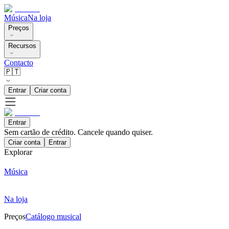
Música
Na loja
Preços
Recursos
Contacto
🇵🇹
Entrar
Criar conta
Entrar
Sem cartão de crédito. Cancele quando quiser.
Criar conta
Entrar
Explorar
Música
Na loja
Preços
Catálogo musical