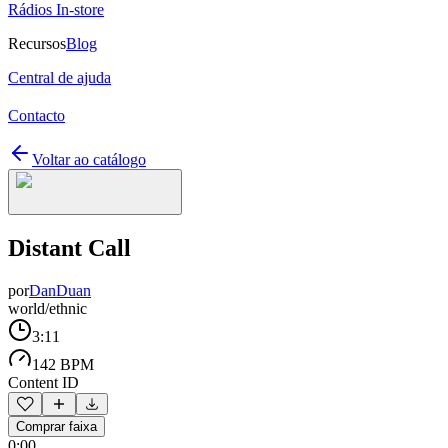
Rádios In-store
Recursos
Blog
Central de ajuda
Contacto
Voltar ao catálogo
Distant Call
por
DanDuan
world/ethnic
3:11
142 BPM
Content ID
Comprar faixa
0:00