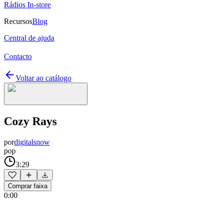
Rádios In-store
Recursos
Blog
Central de ajuda
Contacto
Voltar ao catálogo
Cozy Rays
por
digitalsnow
pop
3:29
Comprar faixa
0:00