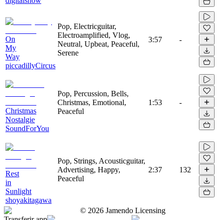
digitalsnow
Pop, Electricguitar,
Electroamplified, Vlog,
On
3:57
-
Neutral, Upbeat, Peaceful,
My
Serene
Way
piccadillyCircus
Pop, Percussion, Bells,
Christmas, Emotional,
1:53
-
Christmas
Peaceful
Nostalgie
SoundForYou
Pop, Strings, Acousticguitar,
Advertising, Happy,
2:37
132
Rest
Peaceful
in
Sunlight
shoyakitagawa
©
2026
Jamendo Licensing
Transferir app