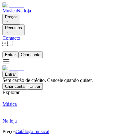
Música
Na loja
Preços
Recursos
Contacto
🇵🇹
Entrar
Criar conta
Entrar
Sem cartão de crédito. Cancele quando quiser.
Criar conta
Entrar
Explorar
Música
Na loja
Preços
Catálogo musical