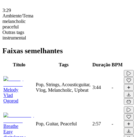
3:29
Ambiente/Tema
melancholic
peaceful
Outras tags
instrumental
Faixas semelhantes
Título
Tags
Duração
BPM
Pop, Strings, Acousticguitar,
3:44
-
Melody
Vlog, Melancholic, Upbeat
Vlad
Ogorod
Pop, Guitar, Peaceful
2:57
-
Breathe
Easy