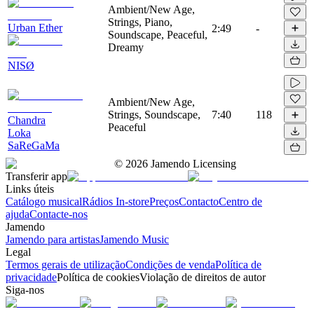
Ambient/New Age,
Strings, Piano,
Urban Ether
2:49
-
Soundscape, Peaceful,
Dreamy
NISØ
Ambient/New Age,
Strings, Soundscape,
7:40
118
Chandra
Peaceful
Loka
SaReGaMa
©
2026
Jamendo Licensing
Transferir app
Links úteis
Catálogo musical
Rádios In-store
Preços
Contacto
Centro de
ajuda
Contacte-nos
Jamendo
Jamendo para artistas
Jamendo Music
Legal
Termos gerais de utilização
Condições de venda
Política de
privacidade
Política de cookies
Violação de direitos de autor
Siga-nos