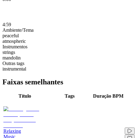
4:59
Ambiente/Tema
peaceful
atmospheric
Instrumentos
strings
mandolin
Outras tags
instrumental
Faixas semelhantes
Título
Tags
Duração
BPM
Relaxing
Music