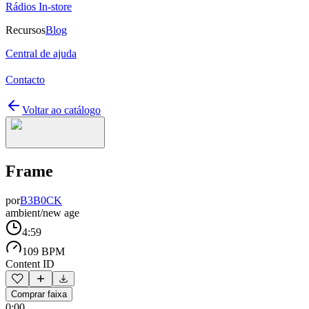
Rádios In-store
Recursos
Blog
Central de ajuda
Contacto
Voltar ao catálogo
Frame
por
B3B0CK
ambient/new age
4:59
109 BPM
Content ID
Comprar faixa
0:00