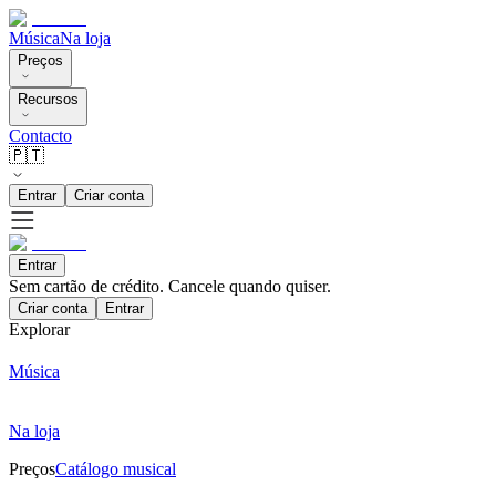
Música
Na loja
Preços
Recursos
Contacto
🇵🇹
Entrar
Criar conta
Entrar
Sem cartão de crédito. Cancele quando quiser.
Criar conta
Entrar
Explorar
Música
Na loja
Preços
Catálogo musical