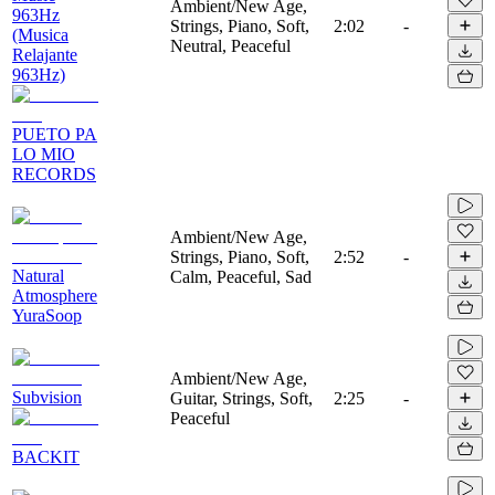
Ambient/New Age,
963Hz
Strings, Piano, Soft,
2:02
-
(Musica
Neutral, Peaceful
Relajante
963Hz)
PUETO PA
LO MIO
RECORDS
Ambient/New Age,
Strings, Piano, Soft,
2:52
-
Natural
Calm, Peaceful, Sad
Atmosphere
YuraSoop
Ambient/New Age,
Subvision
Guitar, Strings, Soft,
2:25
-
Peaceful
BACKIT