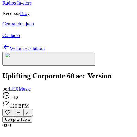
Rádios In-store
Recursos
Blog
Central de ajuda
Contacto
Voltar ao catálogo
Uplifting Corporate 60 sec Version
por
LEXMusic
1:12
120 BPM
Comprar faixa
0:00