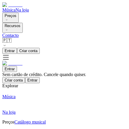
Música
Na loja
Preços
Recursos
Contacto
🇵🇹
Entrar
Criar conta
Entrar
Sem cartão de crédito. Cancele quando quiser.
Criar conta
Entrar
Explorar
Música
Na loja
Preços
Catálogo musical