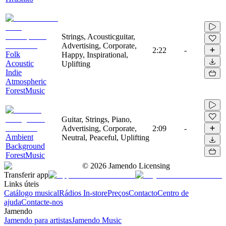
Strings, Acousticguitar,
Advertising, Corporate,
2:22
-
Folk
Happy, Inspirational,
Acoustic
Uplifting
Indie
Atmospheric
ForestMusic
Guitar, Strings, Piano,
Advertising, Corporate,
2:09
-
Ambient
Neutral, Peaceful, Uplifting
Background
ForestMusic
©
2026
Jamendo Licensing
Transferir app
Links úteis
Catálogo musical
Rádios In-store
Preços
Contacto
Centro de
ajuda
Contacte-nos
Jamendo
Jamendo para artistas
Jamendo Music