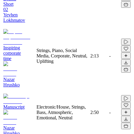
Short
02
Yevhen
Lokhmatov
Inspiring
Strings, Piano, Social
corporate
Media, Corporate, Neutral,
2:13
-
time
Uplifting
Nazar
Hrushko
Manuscript
Electronic/House, Strings,
Bass, Atmospheric,
2:50
-
Emotional, Neutral
Nazar
Hrushko