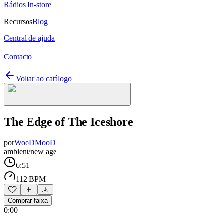
Rádios In-store
Recursos
Blog
Central de ajuda
Contacto
Voltar ao catálogo
The Edge of The Iceshore
por
WooDMooD
ambient/new age
6:51
112 BPM
Comprar faixa
0:00