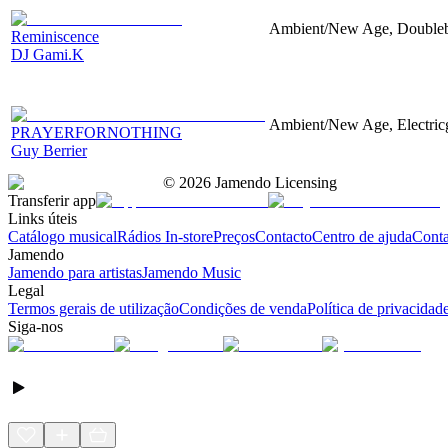
Ambient/New Age, Doubleb
Reminiscence
DJ Gami.K
Ambient/New Age, Electricg
PRAYERFORNOTHING
Guy Berrier
©
2026
Jamendo Licensing
Transferir app
Links úteis
Catálogo musical
Rádios In-store
Preços
Contacto
Centro de ajuda
Conta
Jamendo
Jamendo para artistas
Jamendo Music
Legal
Termos gerais de utilização
Condições de venda
Política de privacidad
Siga-nos