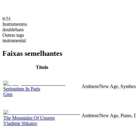
6:51
Instrumentos
doublebass
Outras tags
instrumental
Faixas semelhantes
Título
Ambient/New Age, Synthesi
Springtime In Paris
Gins
Ambient/New Age, Piano, D
The Mountains Of Unseen
Vladimir Shkatov