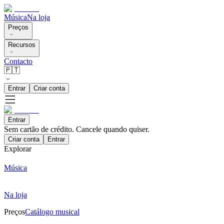
Música
Na loja
Preços
Recursos
Contacto
🇵🇹
Entrar
Criar conta
Entrar
Sem cartão de crédito. Cancele quando quiser.
Criar conta
Entrar
Explorar
Música
Na loja
Preços
Catálogo musical