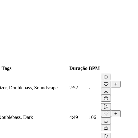
Tags
Duração
BPM
zer, Doublebass, Soundscape
2:52
-
oublebass, Dark
4:49
106