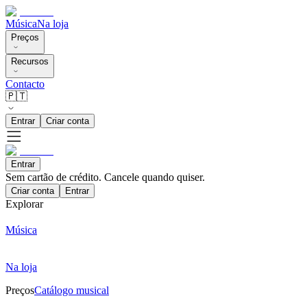
Música
Na loja
Preços
Recursos
Contacto
🇵🇹
Entrar
Criar conta
Entrar
Sem cartão de crédito. Cancele quando quiser.
Criar conta
Entrar
Explorar
Música
Na loja
Preços
Catálogo musical