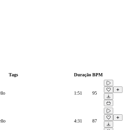
Tags
Duração
BPM
llo
1:51
95
llo
4:31
87