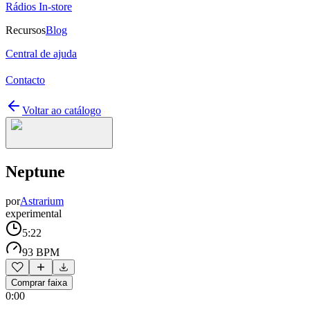
Rádios In-store
Recursos
Blog
Central de ajuda
Contacto
Voltar ao catálogo
Neptune
por
Astrarium
experimental
5:22
93 BPM
Comprar faixa
0:00