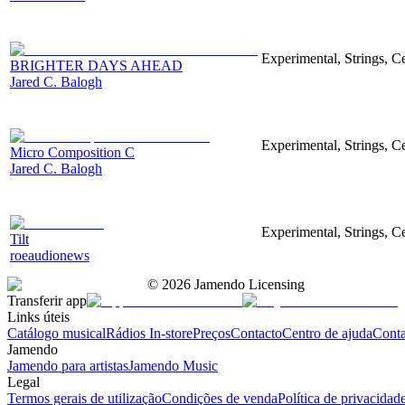
Experimental, Strings, C
BRIGHTER DAYS AHEAD
Jared C. Balogh
Experimental, Strings, 
Micro Composition C
Jared C. Balogh
Experimental, Strings, Ce
Tilt
roeaudionews
©
2026
Jamendo Licensing
Transferir app
Links úteis
Catálogo musical
Rádios In-store
Preços
Contacto
Centro de ajuda
Conta
Jamendo
Jamendo para artistas
Jamendo Music
Legal
Termos gerais de utilização
Condições de venda
Política de privacidad