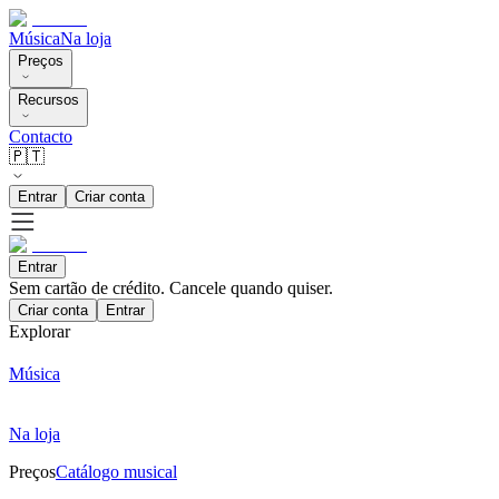
Música
Na loja
Preços
Recursos
Contacto
🇵🇹
Entrar
Criar conta
Entrar
Sem cartão de crédito. Cancele quando quiser.
Criar conta
Entrar
Explorar
Música
Na loja
Preços
Catálogo musical