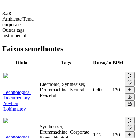
3:28
Ambiente/Tema
corporate
Outras tags
instrumental
Faixas semelhantes
Título
Tags
Duração
BPM
Electronic, Synthesizer,
Drummachine, Neutral,
0:40
120
Technological
Peaceful
Documentary
Yevhen
Lokhmatov
Synthesizer,
Drummachine, Corporate,
1:12
120
Technological
News, Neutral,