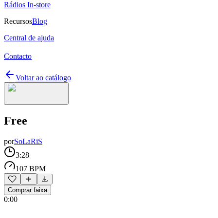
Rádios In-store
Recursos
Blog
Central de ajuda
Contacto
Voltar ao catálogo
Free
por
SoLaRiS
3:28
107 BPM
Comprar faixa
0:00