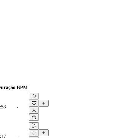
uração
BPM
:58
-
:17
-