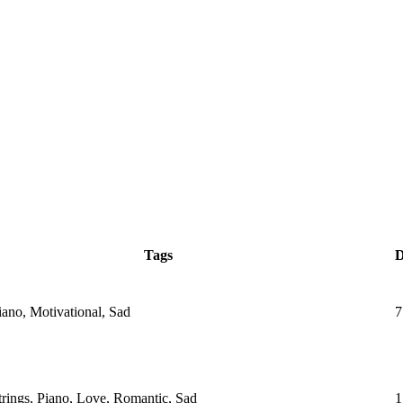
Tags
D
iano, Motivational, Sad
7
Strings, Piano, Love, Romantic, Sad
1