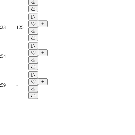
:23
125
:54
-
:59
-