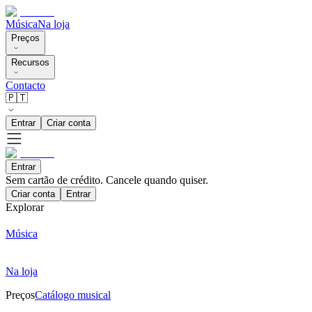
Música
Na loja
Preços
Recursos
Contacto
🇵🇹
Entrar
Criar conta
Entrar
Sem cartão de crédito. Cancele quando quiser.
Criar conta
Entrar
Explorar
Música
Na loja
Preços
Catálogo musical