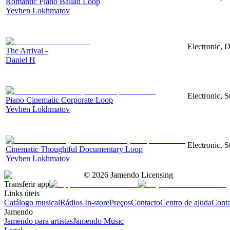
Romantic Piano Ballad Loop
Yevhen Lokhmatov
Electronic, 
The Arrival -
Daniel H
Electronic, S
Piano Cinematic Corporate Loop
Yevhen Lokhmatov
Electronic, 
Cinematic Thoughtful Documentary Loop
Yevhen Lokhmatov
©
2026
Jamendo Licensing
Transferir app
Links úteis
Catálogo musical
Rádios In-store
Preços
Contacto
Centro de ajuda
Conta
Jamendo
Jamendo para artistas
Jamendo Music