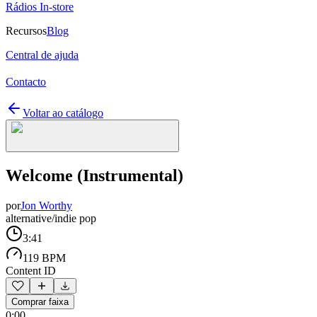
Rádios In-store
Recursos
Blog
Central de ajuda
Contacto
Voltar ao catálogo
Welcome (Instrumental)
por
Jon Worthy
alternative/indie pop
3:41
119 BPM
Content ID
Comprar faixa
0:00