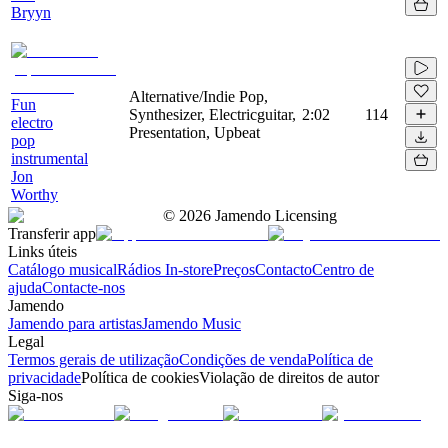
Bryyn
Alternative/Indie Pop,
Fun
Synthesizer, Electricguitar,
2:02
114
electro
Presentation, Upbeat
pop
instrumental
Jon
Worthy
©
2026
Jamendo Licensing
Transferir app
Links úteis
Catálogo musical
Rádios In-store
Preços
Contacto
Centro de
ajuda
Contacte-nos
Jamendo
Jamendo para artistas
Jamendo Music
Legal
Termos gerais de utilização
Condições de venda
Política de
privacidade
Política de cookies
Violação de direitos de autor
Siga-nos