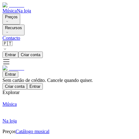
Música
Na loja
Preços
Recursos
Contacto
🇵🇹
Entrar
Criar conta
Entrar
Sem cartão de crédito. Cancele quando quiser.
Criar conta
Entrar
Explorar
Música
Na loja
Preços
Catálogo musical