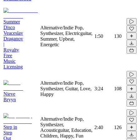
Summer
Disco
Alternative/Indie Pop,
Veaceslav
Synthesizer, Electricguitar,
1:50
130
Draganov
Summer, Upbeat,
|
Energetic
Royalty
Free
Music
Licensing
Alternative/Indie Pop,
Synthesizer, Guitar, Love,
3:24
108
Nieve
Happy
Bryyn
Alternative/Indie Pop,
Synthesizer,
Step in
2:40
126
Acousticguitar, Education,
Step
Children, Happy, Fun
Out