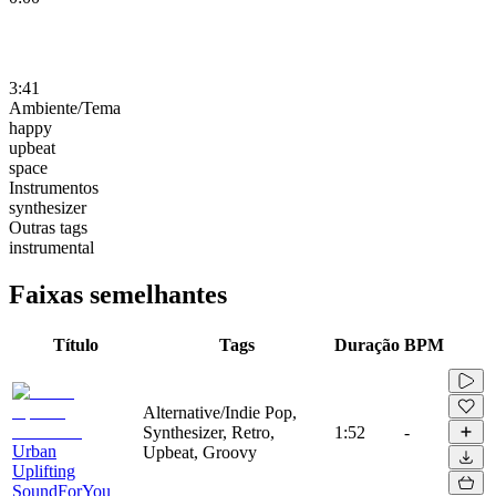
3:41
Ambiente/Tema
happy
upbeat
space
Instrumentos
synthesizer
Outras tags
instrumental
Faixas semelhantes
Título
Tags
Duração
BPM
Alternative/Indie Pop,
Synthesizer, Retro,
1:52
-
Urban
Upbeat, Groovy
Uplifting
SoundForYou