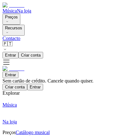
Música
Na loja
Preços
Recursos
Contacto
🇵🇹
Entrar
Criar conta
Entrar
Sem cartão de crédito. Cancele quando quiser.
Criar conta
Entrar
Explorar
Música
Na loja
Preços
Catálogo musical