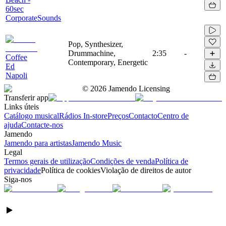
60sec
CorporateSounds
Pop, Synthesizer,
Drummachine,
2:35
-
Coffee
Contemporary, Energetic
Ed
Napoli
©
2026
Jamendo Licensing
Transferir app
Links úteis
Catálogo musical
Rádios In-store
Preços
Contacto
Centro de
ajuda
Contacte-nos
Jamendo
Jamendo para artistas
Jamendo Music
Legal
Termos gerais de utilização
Condições de venda
Política de
privacidade
Política de cookies
Violação de direitos de autor
Siga-nos