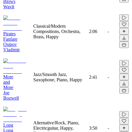
Blows
Wavit
Classical/Modern
Compositions, Orchestra,
2:06
-
Pirates
Brass, Happy
Fanfare
Osipov
Vladimir
Jazz/Smooth Jazz,
More
2:41
-
Saxophone, Piano, Happy
and
More
Joe
Bozwell
Alternative/Rock, Piano,
Long
Electricguitar, Happy,
3:50
-
Long