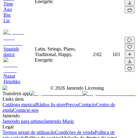
Energetic
Time
Ago
Big
Liz
Spanish
Latin, Strings, Piano,
dance
Traditional, Happy,
2:02
103
Energetic
Nazar
Hrushko
©
2026
Jamendo Licensing
Transferir app
Links úteis
Catálogo musical
Rádios In-store
Preços
Contacto
Centro de
ajuda
Contacte-nos
Jamendo
Jamendo para artistas
Jamendo Music
Legal
Termos gerais de utilização
Condições de venda
Política de
privacidade
Política de cookies
Violação de direitos de autor