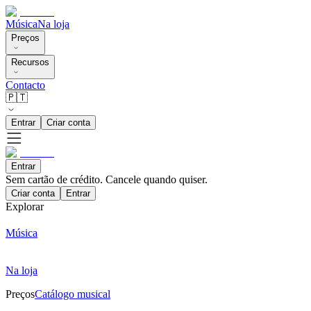
Música
Na loja
Preços
Recursos
Contacto
🇵🇹
Entrar
Criar conta
Entrar
Sem cartão de crédito. Cancele quando quiser.
Criar conta
Entrar
Explorar
Música
Na loja
Preços
Catálogo musical