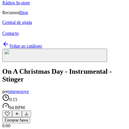
Rádios In-store
Recursos
Blog
Central de ajuda
Contacto
Voltar ao catálogo
On A Christmas Day - Instrumental -
Stinger
por
pinegroove
0:15
84 BPM
Comprar faixa
0:00