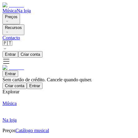
Música
Na loja
Preços
Recursos
Contacto
🇵🇹
Entrar
Criar conta
Entrar
Sem cartão de crédito. Cancele quando quiser.
Criar conta
Entrar
Explorar
Música
Na loja
Preços
Catálogo musical