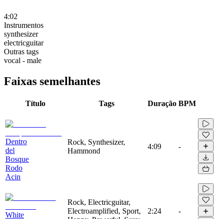
4:02
Instrumentos
synthesizer
electricguitar
Outras tags
vocal - male
Faixas semelhantes
Título
Tags
Duração
BPM
Dentro
Rock, Synthesizer,
4:09
-
del
Hammond
Bosque
Rodo
Acin
Rock, Electricguitar,
Electroamplified, Sport,
2:24
-
White