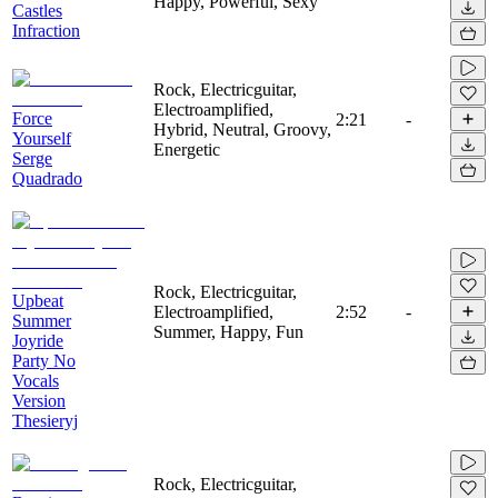
Happy, Powerful, Sexy
Castles
Infraction
Rock, Electricguitar,
Electroamplified,
Force
2:21
-
Hybrid, Neutral, Groovy,
Yourself
Energetic
Serge
Quadrado
Rock, Electricguitar,
Upbeat
Electroamplified,
2:52
-
Summer
Summer, Happy, Fun
Joyride
Party No
Vocals
Version
Thesieryj
Rock, Electricguitar,