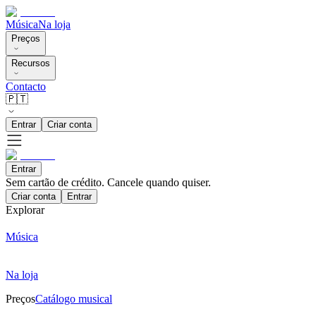
Música
Na loja
Preços
Recursos
Contacto
🇵🇹
Entrar
Criar conta
Entrar
Sem cartão de crédito. Cancele quando quiser.
Criar conta
Entrar
Explorar
Música
Na loja
Preços
Catálogo musical