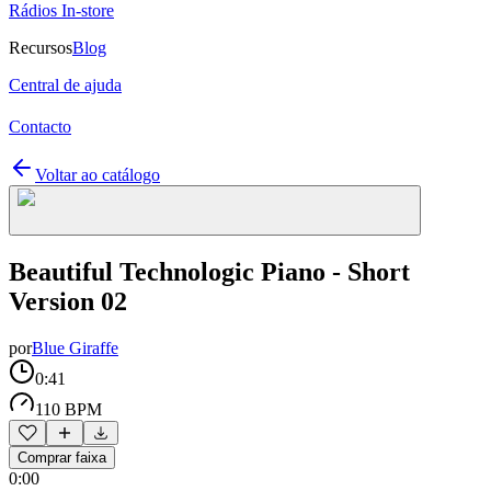
Rádios In-store
Recursos
Blog
Central de ajuda
Contacto
Voltar ao catálogo
Beautiful Technologic Piano - Short
Version 02
por
Blue Giraffe
0:41
110 BPM
Comprar faixa
0:00