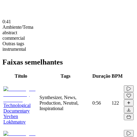
0:41
Ambiente/Tema
abstract
commercial
Outras tags
instrumental
Faixas semelhantes
Título
Tags
Duração
BPM
Synthesizer, News,
Production, Neutral,
0:56
122
Technological
Inspirational
Documentary
Yevhen
Lokhmatov