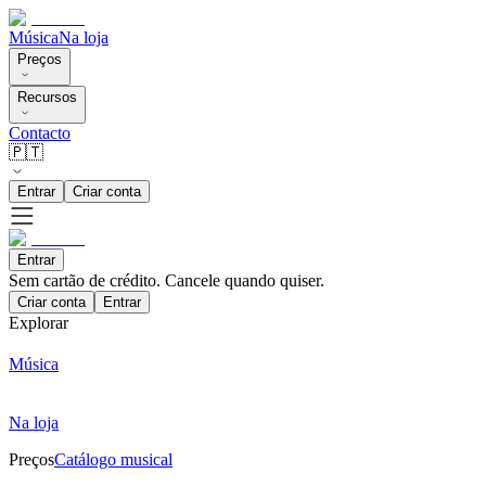
Música
Na loja
Preços
Recursos
Contacto
🇵🇹
Entrar
Criar conta
Entrar
Sem cartão de crédito. Cancele quando quiser.
Criar conta
Entrar
Explorar
Música
Na loja
Preços
Catálogo musical