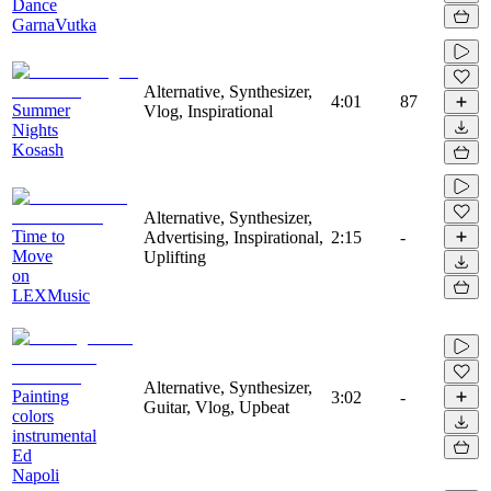
Dance
GarnaVutka
Alternative, Synthesizer,
4:01
87
Summer
Vlog, Inspirational
Nights
Kosash
Alternative, Synthesizer,
Time to
Advertising, Inspirational,
2:15
-
Move
Uplifting
on
LEXMusic
Alternative, Synthesizer,
Painting
3:02
-
Guitar, Vlog, Upbeat
colors
instrumental
Ed
Napoli