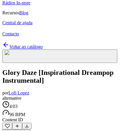
Rádios In-store
Recursos
Blog
Central de ajuda
Contacto
Voltar ao catálogo
Glory Daze [Inspirational Dreampop
Instrumental]
por
Lofi Lopez
alternative
4:03
96 BPM
Content ID