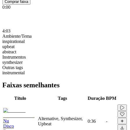
Comprar faixa
0:00
4:03
Ambiente/Tema
inspirational
upbeat
abstract
Instrumentos
synthesizer
Outras tags
instrumental
Faixas semelhantes
Título
Tags
Duração
BPM
Alternative, Synthesizer,
Nu
0:36
-
Upbeat
Disco