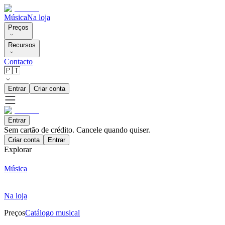
Música
Na loja
Preços
Recursos
Contacto
🇵🇹
Entrar
Criar conta
Entrar
Sem cartão de crédito. Cancele quando quiser.
Criar conta
Entrar
Explorar
Música
Na loja
Preços
Catálogo musical