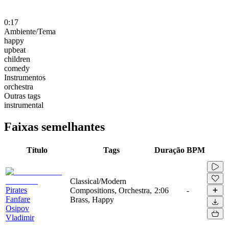
0:17
Ambiente/Tema
happy
upbeat
children
comedy
Instrumentos
orchestra
Outras tags
instrumental
Faixas semelhantes
Título
Tags
Duração
BPM
Classical/Modern
Pirates
Compositions, Orchestra,
2:06
-
Fanfare
Brass, Happy
Osipov
Vladimir