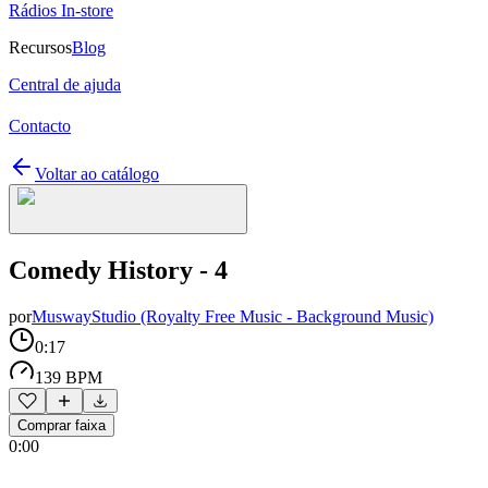
Rádios In-store
Recursos
Blog
Central de ajuda
Contacto
Voltar ao catálogo
Comedy History - 4
por
MuswayStudio (Royalty Free Music - Background Music)
0:17
139 BPM
Comprar faixa
0:00