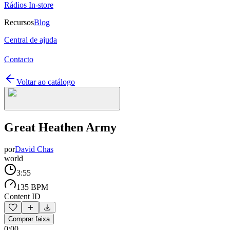
Rádios In-store
Recursos
Blog
Central de ajuda
Contacto
Voltar ao catálogo
Great Heathen Army
por
David Chas
world
3:55
135 BPM
Content ID
Comprar faixa
0:00