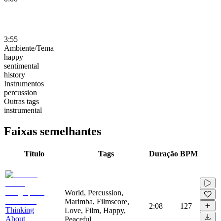
3:55
Ambiente/Tema
happy
sentimental
history
Instrumentos
percussion
Outras tags
instrumental
Faixas semelhantes
Título
Tags
Duração
BPM
World, Percussion,
Marimba, Filmscore,
2:08
127
Thinking
Love, Film, Happy,
About
Peaceful