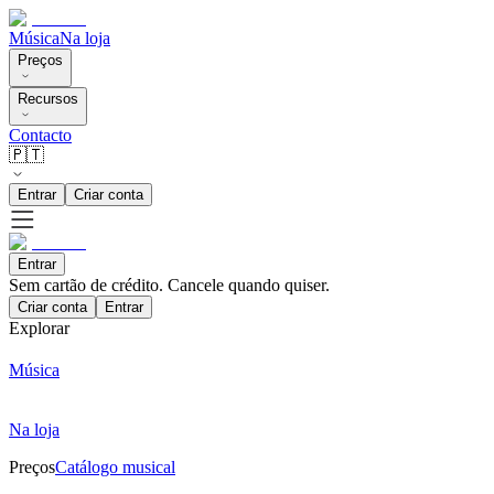
Música
Na loja
Preços
Recursos
Contacto
🇵🇹
Entrar
Criar conta
Entrar
Sem cartão de crédito. Cancele quando quiser.
Criar conta
Entrar
Explorar
Música
Na loja
Preços
Catálogo musical