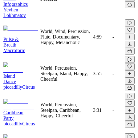
Infographics
Yevhen
Lokhmatov
World, Wind, Percussion,
Flute, Documentary,
4:59
-
Pulse &
Happy, Melancholic
Breath
Macroform
World, Percussion,
Steelpan, Island, Happy,
3:55
-
Island
Cheerful
Dance
piccadillyCircus
World, Percussion,
Steelpan, Caribbean,
3:31
-
Caribbean
Happy, Cheerful
Party
piccadillyCircus