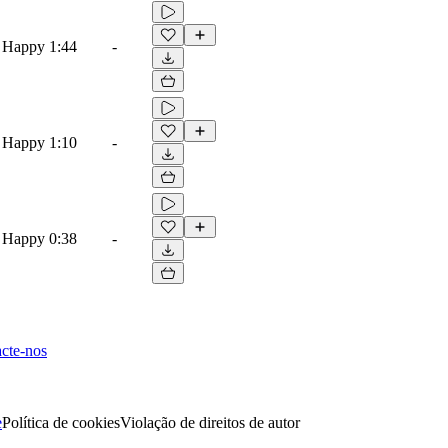
, Happy
1:44
-
, Happy
1:10
-
, Happy
0:38
-
cte-nos
e
Política de cookies
Violação de direitos de autor