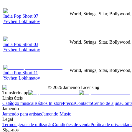
World, Strings, Sitar, Bollywood
India Pop Short 07
Yevhen Lokhmatov
World, Strings, Sitar, Bollywood
India Pop Short 03
Yevhen Lokhmatov
World, Strings, Sitar, Bollywood
India Pop Short 11
Yevhen Lokhmatov
©
2026
Jamendo Licensing
Transferir app
Links úteis
Catálogo musical
Rádios In-store
Preços
Contacto
Centro de ajuda
Conta
Jamendo
Jamendo para artistas
Jamendo Music
Legal
Termos gerais de utilização
Condições de venda
Política de privacidad
Siga-nos