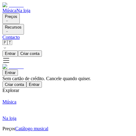
Música
Na loja
Preços
Recursos
Contacto
🇵🇹
Entrar
Criar conta
Entrar
Sem cartão de crédito. Cancele quando quiser.
Criar conta
Entrar
Explorar
Música
Na loja
Preços
Catálogo musical