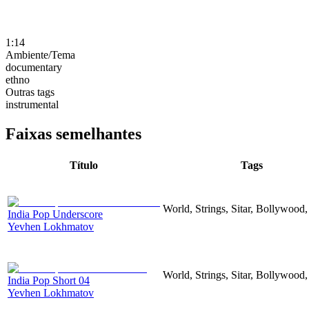
1:14
Ambiente/Tema
documentary
ethno
Outras tags
instrumental
Faixas semelhantes
Título
Tags
World, Strings, Sitar, Bollywood
India Pop Underscore
Yevhen Lokhmatov
World, Strings, Sitar, Bollywood
India Pop Short 04
Yevhen Lokhmatov