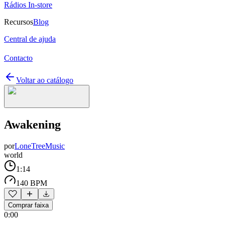
Rádios In-store
Recursos
Blog
Central de ajuda
Contacto
Voltar ao catálogo
Awakening
por
LoneTreeMusic
world
1:14
140 BPM
Comprar faixa
0:00