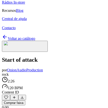
Rádios In-store
Recursos
Blog
Central de ajuda
Contacto
Voltar ao catálogo
Start of attack
por
OnionAudioProduction
rock
2:26
120 BPM
Content ID
Comprar faixa
0:00