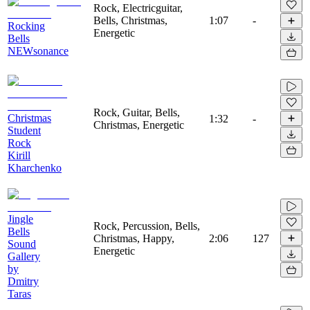
Rock, Electricguitar,
Bells, Christmas,
1:07
-
Rocking
Energetic
Bells
NEWsonance
Rock, Guitar, Bells,
Christmas
1:32
-
Christmas, Energetic
Student
Rock
Kirill
Kharchenko
Jingle
Rock, Percussion, Bells,
Bells
Christmas, Happy,
2:06
127
Sound
Energetic
Gallery
by
Dmitry
Taras