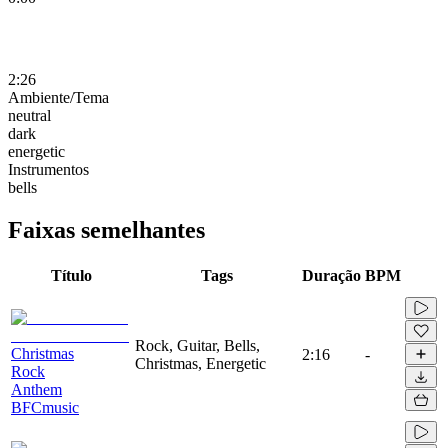
2:26
Ambiente/Tema
neutral
dark
energetic
Instrumentos
bells
Faixas semelhantes
Título
Tags
Duração
BPM
Rock, Guitar, Bells,
Christmas
2:16
-
Christmas, Energetic
Rock
Anthem
BFCmusic