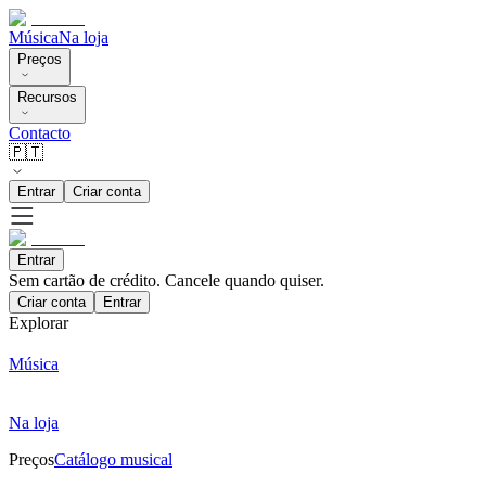
Música
Na loja
Preços
Recursos
Contacto
🇵🇹
Entrar
Criar conta
Entrar
Sem cartão de crédito. Cancele quando quiser.
Criar conta
Entrar
Explorar
Música
Na loja
Preços
Catálogo musical